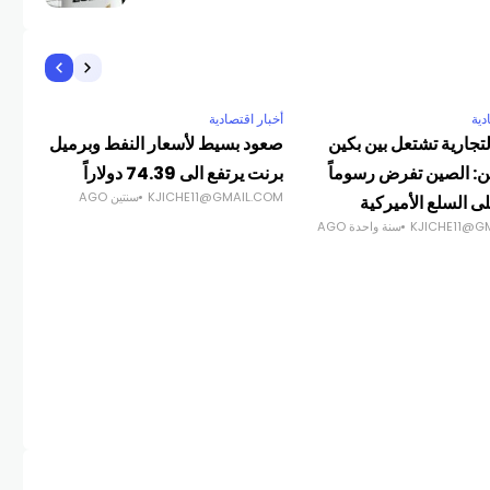
دية
أخبار اقتصادية
أخبا
تجارية تشتعل بين بكين
صعود بسيط لأسعار النفط وبرميل
: الصين تفرض رسوماً
برنت يرتفع الى 74.39 دولاراً
مقر
KJICHE11@GMAIL.COM
سنتين AGO
COM
ى السلع الأميركية
KJICHE11@G
سنة واحدة AGO