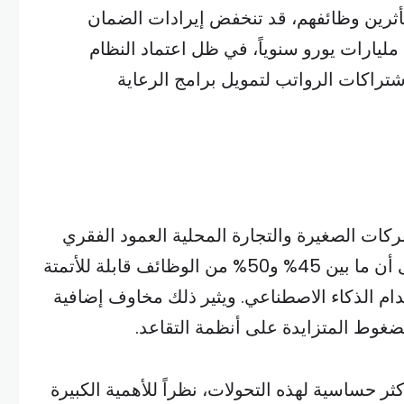
ن المتأثرين وظائفهم، قد تنخفض إيرادات الضمان
الاجتماعي بما بين ملياري و4 مليارات يورو سنوياً، في ظل اعتماد النظام
تراكات الرواتب لتمويل برامج الرعاية
كات الصغيرة والتجارة المحلية العمود الفقري
للاقتصاد، تشير التقديرات إلى أن ما بين 45% و50% من الوظائف قابلة للأتمتة
خدام الذكاء الاصطناعي. ويثير ذلك مخاوف إضافية
وط المتزايدة على أنظمة التقاعد.
ثر حساسية لهذه التحولات، نظراً للأهمية الكبيرة