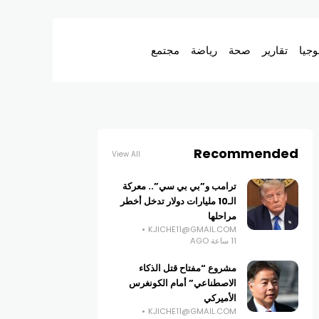
وجيا
تقارير
صحة
رياضة
مجتمع
Recommended
View All
ترامب و”بي بي سي”.. معركة
الـ10 مليارات دولار تدخل أخطر
مراحلها
KJICHE11@GMAIL.COM
11 ساعة AGO
مشروع “مفتاح قتل الذكاء
الاصطناعي” أمام الكونغرس
الأميركي
KJICHE11@GMAIL.COM