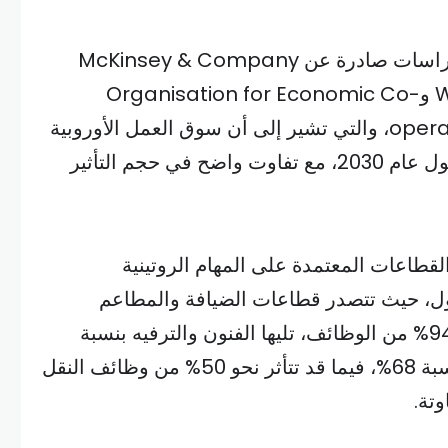
وتستند هذه التقديرات إلى دراسات صادرة عن McKinsey & Company
وWorld Economic Forum وOrganisation for Economic Co-
operation and Development، والتي تشير إلى أن سوق العمل الأوروبية
قد يشهد تغيرات جوهرية بحلول عام 2030، مع تفاوت واضح في حجم التأثير
طاعات المعتمدة على المهام الروتينية
ول، حيث تتصدر قطاعات الضيافة والمطاعم
القائمة بنسبة تأثر تصل إلى 94% من الوظائف، تليها الفنون والترفيه بنسبة
80%، ثم التجارة والتجزئة بنسبة 68%، فيما قد تتأثر نحو 50% من وظائف النقل
وتة.