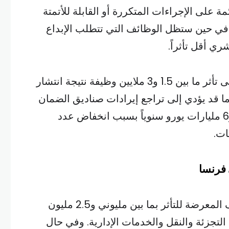
ة على الإجراءات المتكررة أو القابلة للأتمتة
 في حين ستظل الوظائف التي تتطلب الإبداع
ري أقل تأثراً.
وفي ألمانيا تشير التوقعات إلى تأثر ما بين 1.5 و3 ملايين وظيفة نتيجة انتشار
ا قد يؤدي إلى تراجع إيرادات صناديق الضمان
الاجتماعي بما يتراوح بين 3 و6 مليارات يورو سنوياً بسبب انخفاض عدد
ات.
أما في فرنسا فتُقدر الوظائف المعرضة للتأثر بما بين مليوني و2.5 مليون
تجزئة والنقل والخدمات الإدارية. وفي حال