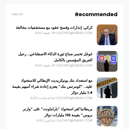
Recommended
View All
كركي: إنذارات وفسخ عقود مع مستشفيات مخالفة
KJICHE11@GMAIL.COM
14 دقيقة AGO
غوغل تخسر صناع ثورة الذكاء الاصطناعي.. رحيل
الفريق المؤسس بالكامل
KJICHE11@GMAIL.COM
21 دقيقة AGO
مع استعداد بنك يونيكريديت الإيطالي للاستحواذ
عليه.. “كومرتس بنك” يعتزم إعادة شراء أسهم بقيمة
1.4 مليار دولار
KJICHE11@GMAIL.COM
ساعة واحدة AGO
بريطانيا تُقر استحواذ “باراماونت” على “وارنر
بروس” بقيمة 110 مليارات دولار
KJICHE11@GMAIL.COM
ساعتين AGO