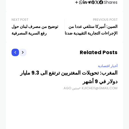
Shares:
NEXT POST
PREVIOUS POST
الصين: أميركا ستلغي عددا من
توضيح من مصرف لبنان حول
الإجراءات التجارية التقييدية ضدنا
رفع السرية المصرفية
Related Posts
أخبار اقتصادية
أخبار
المغرب: تحويلات المغتربين ترتفع الى 9.3 مليار
أسه
دولار في 9 أشهر
وال
KJICHE11@GMAIL.COM
سنتين AGO
COM