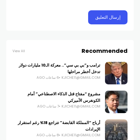
Recommended
View All
ترامب و”بي بي سي”.. معركة الـ10 مليارات دولار
تدخل أخطر مراحلها
KJICHE11@GMAIL.COM
6 ساعات AGO
مشروع “مفتاح قتل الذكاء الاصطناعي” أمام
الكونغرس الأميركي
KJICHE11@GMAIL.COM
7 ساعات AGO
أرباح “المملكة القابضة” تتراجع 18% رغم استقرار
الإيرادات
KJICHE11@GMAIL.COM
8 ساعات AGO