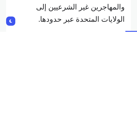
والمهاجرين غير الشرعيين إلى
الولايات المتحدة عبر حدودها.
وقالت شينباوم إنها سترغب في
الدخول في محادثات حول هذه
القضايا، لكنها قالت إن المخدرات
مشكلة أميركية.
وأضافت أن “فرض رسوم يمكن أن
تليها رسوم أخرى ردا عليها، وهكذا
حتى نهدد أعمالنا المشتركة” في