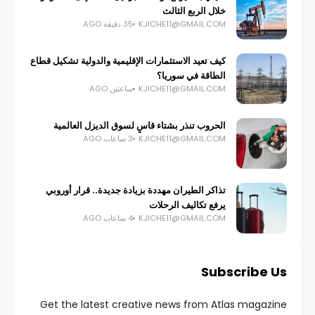
خلال الربع الثالث
KJICHE11@GMAIL.COM
35 دقيقة AGO
كيف تعيد الاستثمارات الإقليمية والدولية تشكيل قطاع
الطاقة في سوريا؟
KJICHE11@GMAIL.COM
ساعتين AGO
الحروب تنذر بشتاء قاسٍ لسوق الديزل العالمية
KJICHE11@GMAIL.COM
3 ساعات AGO
تذاكر الطيران مهددة بزيادة جديدة.. قرار أوروبي
يرفع تكاليف الرحلات
KJICHE11@GMAIL.COM
4 ساعات AGO
Subscribe Us
Get the latest creative news from Atlas magazine