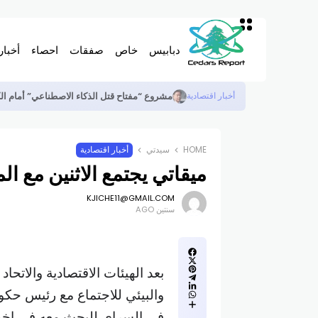
دبابيس
خاص
صفقات
احصاء
أخبار
مشروع “مفتاح قتل الذكاء الاصطناعي” أمام ا
أخبار اقتصادية
HOME
سيدتي
أخبار اقتصادية
ميقاتي يجتمع الاثنين مع ا
KJICHE11@GMAIL.COM
سنتين AGO
بعد الهيئات الاقتصادية والاتحا
والبيئي للاجتماع مع رئيس حكو
في السراي للبحث معه في اخر ا