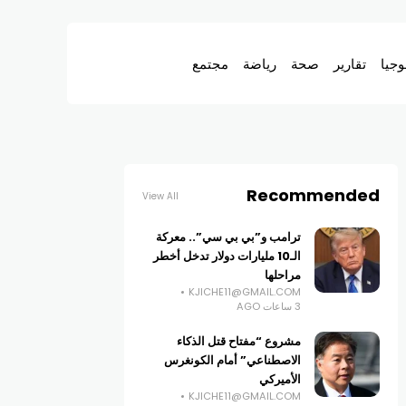
وجيا
تقارير
صحة
رياضة
مجتمع
Recommended
View All
ترامب و”بي بي سي”.. معركة
الـ10 مليارات دولار تدخل أخطر
مراحلها
KJICHE11@GMAIL.COM
3 ساعات AGO
مشروع “مفتاح قتل الذكاء
الاصطناعي” أمام الكونغرس
الأميركي
KJICHE11@GMAIL.COM