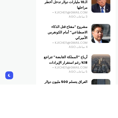
الـ10 مليارات دولار تدخل أخطر
مراحلها
KJICHE11@GMAIL.COM
3 ساعات AGO
مشروع “مفتاح قتل الذكاء
الاصطناعي” أمام الكونغرس
الأميركي
KJICHE11@GMAIL.COM
4 ساعات AGO
أرباح “المملكة القابضة” تتراجع
18% رغم استقرار الإيرادات
KJICHE11@GMAIL.COM
5 ساعات AGO
العراق يتسلم 500 مليون دولار
من الاحتياطي الفيدرالي
الأميركي
KJICHE11@GMAIL.COM
6 ساعات AGO