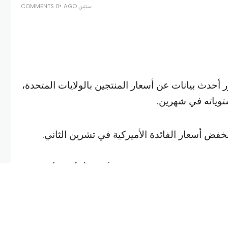
سنتين AGO
0 COMMENTS
حدث بيانات عن أسعار المنتجين بالولايات المتحدة،
توياته في شهرين.
فض أسعار الفائدة الأميركية في تشرين الثاني.
وصعد الذهب في المعاملات الفورية إلى 2655.9967 دولار للأوقية (الأونصة) في
ب واحدا بالمئة تقريبا إلى 2665 دولارا.