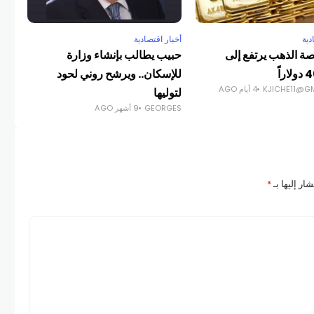
دية
أخبار اقتصادية
أخبا
ة الذهب يرتفع إلى
حبيب يطالب بإنشاء وزارة
شرك
راً
للإسكان.. ويرشح روني لحود
تتح
KJICHE11@G
4 أيام AGO
لتوليها
لآل
GEORGES
9 أشهر AGO
COM
ار إليها بـ
*