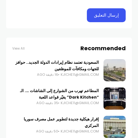
Recommended
View All
السعودية تعتمد نظام إيرادات الدولة الجديد.. حوافز
للجهات ومكافآت للموظفين
KJICHE11@GMAIL.COM
16 دقيقة AGO
المطاعم تهرب من الشوارع إلى الشاشات …. الـ
“Dark Kitchen” يغيّر قواعد اللعبة
KJICHE11@GMAIL.COM
35 دقيقة AGO
إقرار هيكلية جديدة لتطوير عمل مصرف سوريا
المركزي
KJICHE11@GMAIL.COM
50 دقيقة AGO