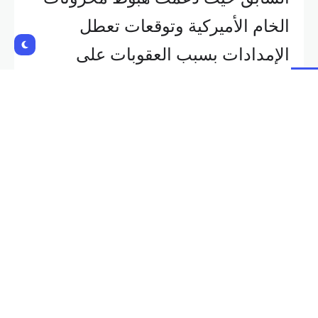
الخام الأميركية وتوقعات تعطل
الإمدادات بسبب العقوبات على
الناقلات الروسية الأسعار وسط
توقعات بانخفاض الطلب العالمي على
الوقود.
وارتفعت العقود الآجلة لخام برنت 2
سنت إلى 79.94 دولارا للبرميل، بعد
أن هبطت 1.4 بالمئة في الجلسة
السابقة. وارتفع خام غرب تكساس
الوسيط الأميركي 12 سنتا أو 0.15