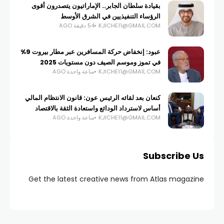
بقيادة سلطان الجابر.. الإماراتيون يتصدرون أقوى
الرؤساء التنفيذيين في الشرق الأوسط
KJICHE11@GMAIL.COM
54 دقيقة AGO
عبود: إنخفاض حركة المسافرين عبر مطار بيروت 9%
في تموز وموسم الصيف دون مستويات 2025
KJICHE11@GMAIL.COM
ساعة واحدة AGO
كنعان بعد لقائه الرئيس عون: قانون الانتظام المالي
أساس لاسترداد الودائع واستعادة الثقة بالاقتصاد
KJICHE11@GMAIL.COM
ساعة واحدة AGO
Subscribe Us
Get the latest creative news from Atlas magazine