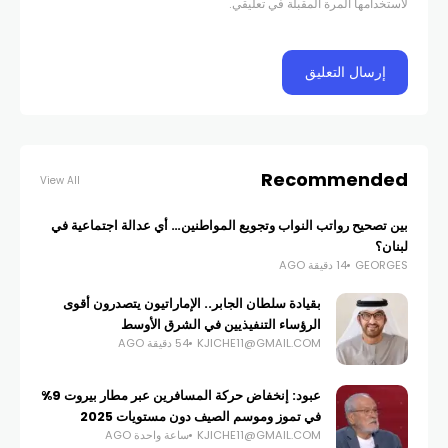
لاستخدامها المرة المقبلة في تعليقي.
Recommended
View All
بين تصحيح رواتب النواب وتجويع المواطنين… أي عدالة اجتماعية في
لبنان؟
GEORGES
14 دقيقة AGO
بقيادة سلطان الجابر.. الإماراتيون يتصدرون أقوى
الرؤساء التنفيذيين في الشرق الأوسط
KJICHE11@GMAIL.COM
54 دقيقة AGO
عبود: إنخفاض حركة المسافرين عبر مطار بيروت 9%
في تموز وموسم الصيف دون مستويات 2025
KJICHE11@GMAIL.COM
ساعة واحدة AGO