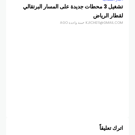
تشغيل 3 محطات جديدة على المسار البرتقالي
لقطار الرياض
KJICHE11@GMAIL.COM
سنة واحدة AGO
أخبار
خطر
تغط
COM
اترك تعليقاً