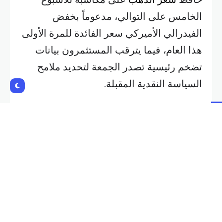
الخامس على التوالي، مدعوماً بخفض
الفيدرالي الأميركي سعر الفائدة للمرة الأولى
هذا العام، فيما يترقب المستثمرون بيانات
تضخم رئيسية تصدر الجمعة لتحديد ملامح
السياسة النقدية المقبلة.
وجرى تداول المعدن الأصفر بفارق 20 دولاراً
فقط عن أعلى مستوى قياسي بلغه الأسبوع
الماضي، بعد أن خفّض البنك المركزي
سعر
الفائدة
بمقدار 25 نقطة أساس يوم الأربعاء.
وتراجعت الأسعار من الذروة التاريخية بعدما
أشار رئيس الفيدرالي جيروم باول إلى أن