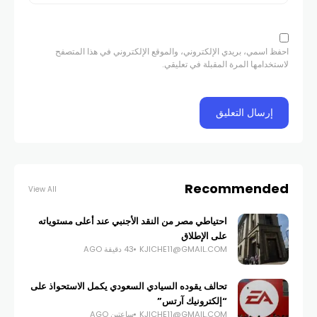
احفظ اسمي، بريدي الإلكتروني، والموقع الإلكتروني في هذا المتصفح
لاستخدامها المرة المقبلة في تعليقي.
Recommended
View All
احتياطي مصر من النقد الأجنبي عند أعلى مستوياته
على الإطلاق
KJICHE11@GMAIL.COM
43 دقيقة AGO
تحالف يقوده السيادي السعودي يكمل الاستحواذ على
“إلكترونيك آرتس”
KJICHE11@GMAIL.COM
ساعتين AGO