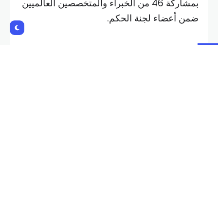
وتسلّم الجائزة بهاء القضماني، برعاية وحضور
وزير الصناعة جورج بوشيكيان والمديرة العامة
للوزارة شانتال عقل والقائم بأعمال السفارة
زياد طعان والملحقة الاقتصادية في السفارة
راشيل علم الدين ورئيسة QOOT
Cluster نادين خوري ورئيس مجموعة الاقتصاد
والاعمال رؤوف ابو زكي وعدد من الصناعيين
اللبنانيين المشاركين في المعرض.
Shares:
NEXT POST
PREVIOUS POST
ارتفاع تكاليف الفائدة على الديون
تراجع معظم أسواق أسهم الخليج
الأميركية إلى أعلى مستوى منذ
بسبب التوتر الإقليمي وتراجع