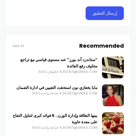
Recommended
View All
“ستاندرد آند بورز” عند مستوى قياسي مع تراجع
مخاوف رفع الفائدة
KJICHE11@GMAIL.COM
دقيقتان AGO
مايا بخعازي نون استحقت التعيين في ادارة الضمان
KJICHE11@GMAIL.COM
ساعة واحدة AGO
بينها الطاقة وإدارة الوزن.. 5 فوائد كبرى لتناول التفاح
على معدة خاوية
KJICHE11@GMAIL.COM
ساعة واحدة AGO