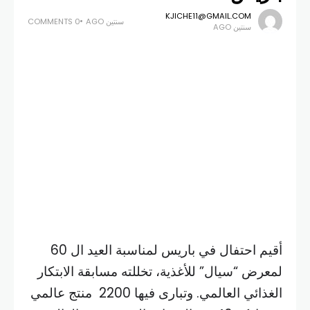
KJICHE11@GMAIL.COM
سنتين AGO
0 COMMENTS
سنتين AGO
أقيم احتفال في باريس لمناسبة العيد ال 60
لمعرض “سيال” للأغذية، تخللته مسابقة الابتكار
الغذائي العالمي. وتبارى فيها 2200 منتج عالمي
بمشاركة 46 من الخبراء والمتخصصين العالميين
ضمن أعضاء لجنة الحكم.
واختير المنتج اللبناني The Original Hummus
Bar ماركة Grapeful / Grocery
Sector لمرتبة الجائزة الكبرى.