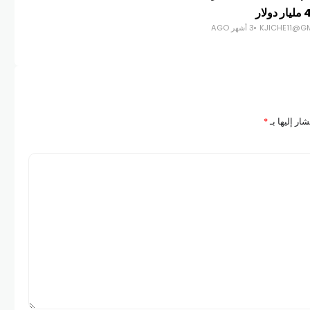
أو 
KJICHE11@G
3 أشهر AGO
GES
ار إليها بـ
*