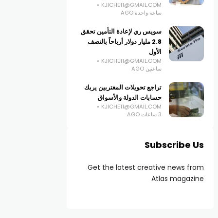
KJICHE11@GMAIL.COM
ساعة واحدة AGO
سويس ري لإعادة التأمين تحقق
2.8 مليار دولار أرباحاً بالنصف
الأول
KJICHE11@GMAIL.COM
ساعتين AGO
تراجع تحويلات المغتربين يربك
حسابات الدولة والأسواق
KJICHE11@GMAIL.COM
3 ساعات AGO
Subscribe Us
Get the latest creative news from
Atlas magazine
ر اقتصادية
أخبار اقتصادية
دير الموقت لـ”الاعتماد
سعر أونصة الذهب ينخفض إلى
صرفي” ينفي إفلاس المصرف
4021.87 دولاراً