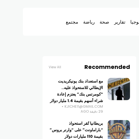
وجيا
تقارير
صحة
رياضة
مجتمع
Recommended
View All
مع استعداد بنك يونيكريديت
الإيطالي للاستحواذ عليه..
“كومرتس بنك” يعتزم إعادة
شراء أسهم بقيمة 1.4 مليار دولار
KJICHE11@GMAIL.COM
29 دقيقة AGO
بريطانيا تُقر استحواذ
“باراماونت” على “وارنر بروس”
بقيمة 110 مليارات دولار