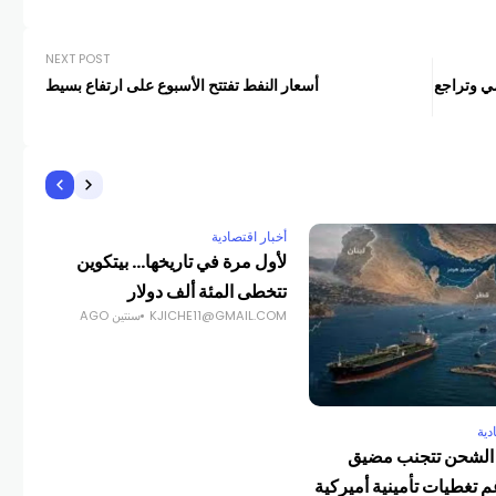
NEXT POST
مي وتراجع
أسعار النفط تفتتح الأسبوع على ارتفاع بسيط
أخبار اقتصادية
لأول مرة في تاريخها… بيتكوين
تتخطى المئة ألف دولار
KJICHE11@GMAIL.COM
سنتين AGO
دية
أخبا
لشحن تتجنب مضيق
الم
 تغطيات تأمينية أميركية
الم