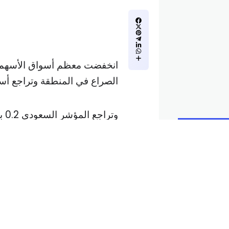
انخفضت معظم أسواق الأسهم في 
الصراع في المنطقة وتراجع أسع
وهبوط سهم البنك الأهلي السعودي، أك
وانخفضت أسعار النفط، وهي محف
بأكثر من سبعة بالمئة على مدى 
الاقتصادي في الصين ومع دراس