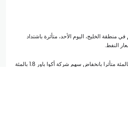
منطقة الخليج، اليوم الأحد، متأثرة باشتداد
ار النفط.
وتراجع المؤشر السعودي 0.2 بالمئة متأثرا بانخفاض سهم شركة أكوا باور 1.8 بالمئة
بر بنك في المملكة، 0.7 بالمئة.
ز للأسواق المالية الخليجية، يوم الجمعة، وتراجعت
الأسبوع بعد أن أظهرت بيانات تباطؤ النمو
ة المستثمرين لتوقعات متباينة بشأن الشرق الأوسط.