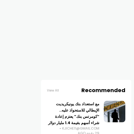
Recommended
View All
مع استعداد بنك يونيكريديت
الإيطالي للاستحواذ عليه..
“كومرتس بنك” يعتزم إعادة
شراء أسهم بقيمة 1.4 مليار دولار
KJICHE11@GMAIL.COM
29 دقيقة AGO