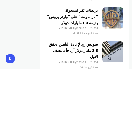
بريطانيا تُقر استحواذ
“باراماونت” على “وارنر بروس”
بقيمة 110 مليارات دولار
KJICHE11@GMAIL.COM
ساعة واحدة AGO
سويس ري لإعادة التأمين تحقق
2.8 مليار دولار أرباحاً بالنصف
الأول
KJICHE11@GMAIL.COM
ساعتين AGO
تراجع تحويلات المغتربين يربك
حسابات الدولة والأسواق
KJICHE11@GMAIL.COM
3 ساعات AGO
Subscribe Us
Get the latest creative news from