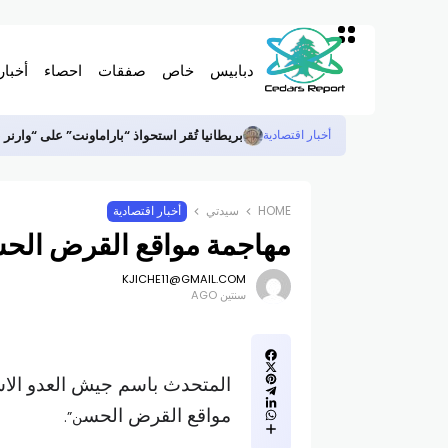
دبابيس
خاص
صفقات
احصاء
أخبار
بريطانيا تُقر استحواذ “باراماونت” على “وارنر بروس” بقيمة 
أخبار اقتصادية
HOME
سيدتي
أخبار اقتصادية
مهاجمة مواقع القرض الح
KJICHE11@GMAIL.COM
سنتين AGO
المتحدث باسم جيش
العدو الاس
مواقع القرض الحس
ن”.