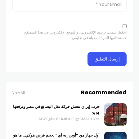
احفظ اسمي، بريدي الإلكتروني، والموقع الإلكتروني في هذا المتصفح
لاستخدامها المرة المقبلة في تعليقي.
Recommended
View All
حرب إيران تنعش حركة نقل البضائع في مصر وترفعها
14%
KJICHE11@GMAIL.COM
8 دقائق AGO
أول جهاز من “أوبن إيه آي” بحجم قرص هوكي.. ما هو