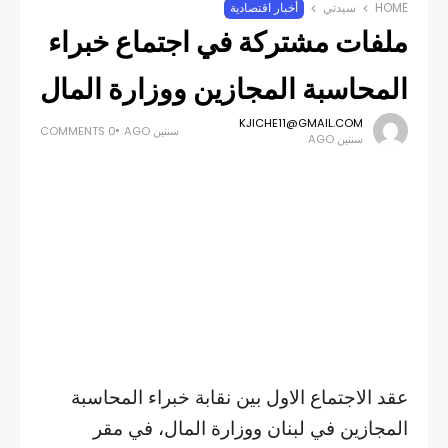
HOME
سيدتي
أخبار اقتصادية
ملفات مشتركة في اجتماع خبراء
المحاسبة المجازين ووزارة المال
KJICHE11@GMAIL.COM
سنتين AGO
0 COMMENTS
سنتين AGO
عقد الاجتماع الاول بين نقابة خبراء المحاسبة
المجازين في لبنان ووزارة المال، في مقر
النقابة. تمثلت النقابة برئيسها ايلي عبود ولجنة
التنسيق المشكلة من اعضائها في حين تمثلت
الوزارة برئيس مصلحة الموارد المالية لؤي
شحادة واللجنة المعنية المؤلفة من كبار
مسؤولي الوزارة.