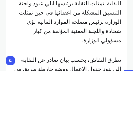
تطرق النقاش، بحسب بيان صادر عن النقابة،
الى بنود جدول الاعمال ووضع خارطة طريق من
قبل الفريقين لمعالجة الملفات المشتركة التي
تهم الوزارة وقطاع الاعمال وخبراء المحاسبة
ولا سيما في ما يتعلق بمنشآت القطاع الخاص
وتطبيق المعايير الدولية للتقارير المالية
للمؤسسات الصغيرة والمتوسطة، الامر الذي
يسهل اعداد البيانات المالية لهذا القطاع من
جهة، ومن جهة اخرى تسهيل عمل مدقيقي
الحسابات ووزارة المال.
كما تناول البحث وضع الاطر القانونية والتنظيمية
من قبل وزارة المال ومجلس النواب لمنع تهريب
الارباح اسوة بالدول المتطورة وقد تم الإتفاق