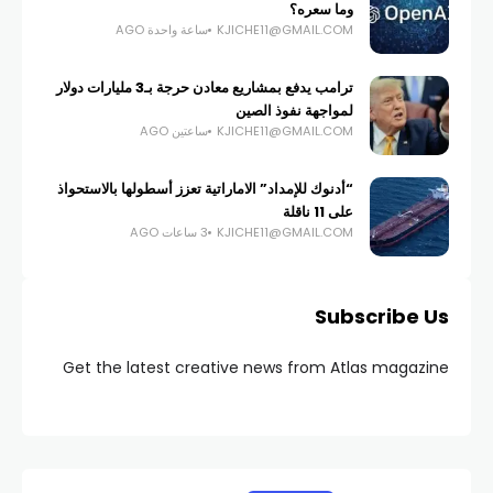
وما سعره؟
KJICHE11@GMAIL.COM
ساعة واحدة AGO
ترامب يدفع بمشاريع معادن حرجة بـ3 مليارات دولار
لمواجهة نفوذ الصين
KJICHE11@GMAIL.COM
ساعتين AGO
“أدنوك للإمداد” الاماراتية تعزز أسطولها بالاستحواذ
على 11 ناقلة
KJICHE11@GMAIL.COM
3 ساعات AGO
Subscribe Us
Get the latest creative news from Atlas magazine