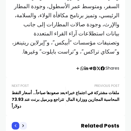
السفر، ومتوسط عمر الأسطول، وجودة المطار
الرئيسي، وتميز برنامج مكافأة الولاء، والسلامة،
والإرث، وجودة صالات المطارات إلى جانب
بيانات استطلاعات آراء القراء المتعددة
وتصنيفات مؤسسات “أبيكس”، و”إيرلاين ريتينغز،
و”سكاي تراكس”، و”تراست بايلوت” وغيرها.
Shares:
NEXT POST
PREVIOUS POST
ملفات مشتركة في اجتماع خبراء
بعد صعودها صباحاً… أسعار النفط
المحاسبة المجازين ووزارة المال
تتراجع وبرميل برنت عند 73.93
دولاراً
Related Posts