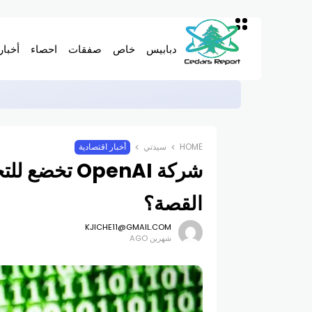
دبابيس
خاص
صفقات
احصاء
أخبار
كركي: إنذارات وفسخ عقود مع مستشفيات مخا
أخبار اقتصادية
HOME
سيدتي
أخبار اقتصادية
شركة OpenAI ت
القصة؟
KJICHE11@GMAIL.COM
شهرين AGO