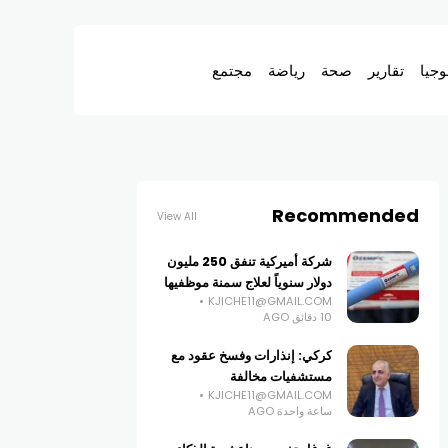
وجيا
تقارير
صحة
رياضة
مجتمع
Recommended
View All
شركة أميركية تنفق 250 مليون
دولار سنوياً لعلاج سمنة موظفيها
KJICHE11@GMAIL.COM
10 دقائق AGO
كركي: إنذارات وفسخ عقود مع
مستشفيات مخالفة
KJICHE11@GMAIL.COM
ساعة واحدة AGO