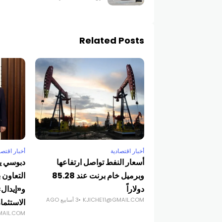
Related Posts
أخبار اقتصادية
أخبار اقتصا
أسعار النفط تواصل ارتفاعها
دبوسي يس
وبرميل خام برنت عند 85.28
التعاون 
دولاراً
و«إيدال
KJICHE11@GMAIL.COM
3 أسابيع AGO
الاستثما
MAIL.COM