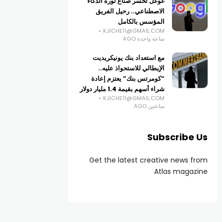
غوغل تخسر صناع ثورة الذكاء
الاصطناعي.. رحيل الفريق
المؤسس بالكامل
KJICHE11@GMAIL.COM
ساعة واحدة AGO
مع استعداد بنك يونيكريديت
الإيطالي للاستحواذ عليه..
“كومرتس بنك” يعتزم إعادة
شراء أسهم بقيمة 1.4 مليار دولار
KJICHE11@GMAIL.COM
ساعتين AGO
Subscribe Us
Get the latest creative news from
Atlas magazine