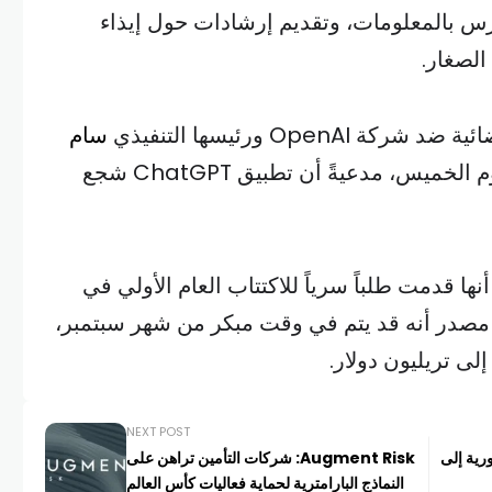
رس بالمعلومات، وتقديم إرشادات حول إيذاء
لصغار.
Open ورئيسها التنفيذي
سام
في محكمة أميركية يوم الخميس، مدعيةً أن تطبيق ChatGPT شجع
وم الاثنين أنها قدمت طلباً سرياً للاكتتاب العام الأولي في
ر مصدر أنه قد يتم في وقت مبكر من شهر سبتمبر،
لى تريليون دولار.
NEXT POST
رية إلى
Augment Risk: شركات التأمين تراهن على
النماذج البارامترية لحماية فعاليات كأس العالم