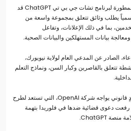
وأوضح المصدر أن الشركة المطورة لبرنامج تشات جي بي تي ChatGPT قد
سمياً يطلب وثائق تتعلق بمجموعة واسعة من
دمين، بما في ذلك الإعلانات، وتفاعل
معالجة بيانات المستهلكين والبيانات الصحية.
ء، الصادر عن المدعي العام لولاية نيويورك،
طة تتعلق بالقاصرين وكبار السن، ونماذج التعلم
اخلية.
ويمثل هذا التحقيق أحدث تحدٍ قانوني يواجه شركة OpenAI، التي تستعد لطرح
ي رفعت دعوى قضائية ضدها في فلوريدا بتهمة
ة ChatGPT.