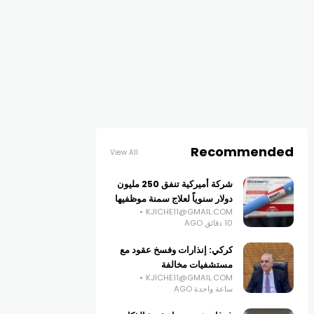
Recommended
View All
شركة أميركية تنفق 250 مليون
دولار سنوياً لعلاج سمنة موظفيها
KJICHE11@GMAIL.COM
10 دقائق AGO
كركي: إنذارات وفسخ عقود مع
مستشفيات مخالفة
KJICHE11@GMAIL.COM
ساعة واحدة AGO