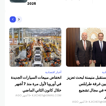
2026
أخبا
عيرا
واص
الا
وان
COM
دية
أخبار اقتصادية
تقبل منيمنة لبحث تعزيز
انخفاض مبيعات السيارات الجديدة
بين غرفة طرابلس
في أوروبا لأول مرة منذ 7 أشهر
» في مجال تشجيع
خلال كانون الثاني الماضي
KJICHE11@GMAIL.COM
5 أشهر AGO
ر
KJICHE11@G
3 أشهر AGO