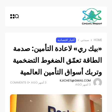
HOME
سيدتي
أخبار اقتصادية
«بيك ري» لاعادة التأمين: صدمة
الطاقة تعمّق الضغوط التضخمية
وتربك أسواق التأمين العالمية
KJICHE11@GMAIL.COM
3 أشهر AGO
0 COMMENTS
3 أشهر AGO