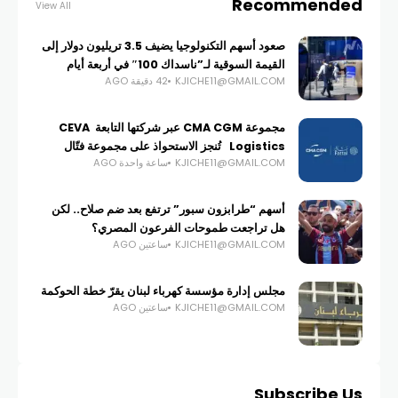
Recommended
View All
صعود أسهم التكنولوجيا يضيف 3.5 تريليون دولار إلى
القيمة السوقية لـ”ناسداك 100″ في أربعة أيام
KJICHE11@GMAIL.COM
42 دقيقة AGO
مجموعة CMA CGM عبر شركتها التابعة CEVA
Logistics تُنجز الاستحواذ على مجموعة فتّال
KJICHE11@GMAIL.COM
ساعة واحدة AGO
أسهم “طرابزون سبور” ترتفع بعد ضم صلاح.. لكن
هل تراجعت طموحات الفرعون المصري؟
KJICHE11@GMAIL.COM
ساعتين AGO
مجلس إدارة مؤسسة كهرباء لبنان يقرّ خطة الحوكمة
KJICHE11@GMAIL.COM
ساعتين AGO
Subscribe Us