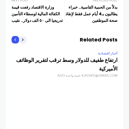
NEXT POST
PREVIOUS POST
بدلاً من الحمية القاسية.. خبراء
وزارة الاقتصاد رفعت قيمة
يطالبون بـ4 أيام عمل فقط لإنقاذ
الكفالة المالية لوسطاء التأمين
صحة الموظفين
تدريجيا الى ٥٠ الف دولار.. نقيب
الوسطاء : خطوة اساسية لتنظيم
القطاع والمشكلة في ايداعها في
Related Posts
المصارف
أخبار اقتصادية
ارتفاع طفيف للدولار وسط ترقب لتقرير الوظائف
الأميركية
KJICHE11@GMAIL.COM
سنة واحدة AGO