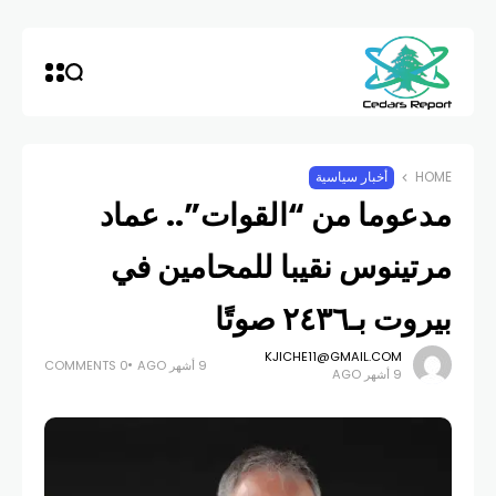
HOME
أخبار سياسية
مدعوما من “القوات”.. عماد
مرتينوس نقيبا للمحامين في
بيروت بـ٢٤٣٦ صوتًا
KJICHE11@GMAIL.COM
9 أشهر AGO
0 COMMENTS
9 أشهر AGO