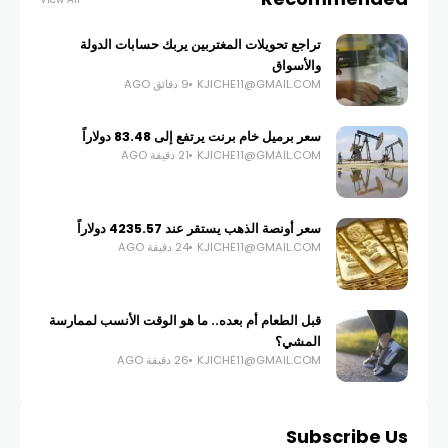
تراجع تحويلات المغتربين يربك حسابات الدولة
والأسواق
KJICHE11@GMAIL.COM
9 دقائق AGO
سعر برميل خام برنت يرتفع إلى 83.48 دولاراً
KJICHE11@GMAIL.COM
21 دقيقة AGO
سعر أونصة الذهب يستقر عند 4235.57 دولاراً
KJICHE11@GMAIL.COM
24 دقيقة AGO
قبل الطعام أم بعده.. ما هو الوقت الأنسب لممارسة
المشي؟
KJICHE11@GMAIL.COM
26 دقيقة AGO
Subscribe Us