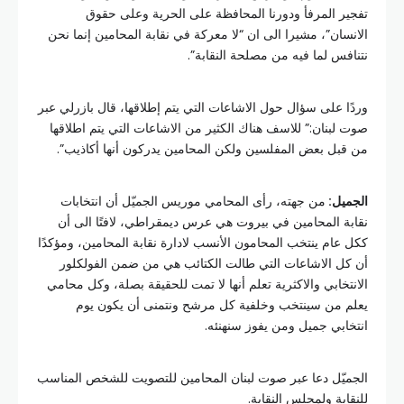
تفجير المرفأ ودورنا المحافظة على الحرية وعلى حقوق
الانسان”، مشيرا الى ان “لا معركة في نقابة المحامين إنما نحن
نتنافس لما فيه من مصلحة النقابة”.
وردًا على سؤال حول الاشاعات التي يتم إطلاقها، قال بازرلي عبر
صوت لبنان:” للاسف هناك الكثير من الاشاعات التي يتم اطلاقها
من قبل بعض المفلسين ولكن المحامين يدركون أنها أكاذيب”.
الجميل:
من جهته، رأى المحامي موريس الجميّل أن انتخابات
نقابة المحامين في بيروت هي عرس ديمقراطي، لافتًا الى أن
ككل عام ينتخب المحامون الأنسب لادارة نقابة المحامين، ومؤكدًا
أن كل الاشاعات التي طالت الكتائب هي من ضمن الفولكلور
الانتخابي والاكثرية تعلم أنها لا تمت للحقيقة بصلة، وكل محامي
يعلم من سينتخب وخلفية كل مرشح ونتمنى أن يكون يوم
انتخابي جميل ومن يفوز سنهنئه.
الجميّل دعا عبر صوت لبنان المحامين للتصويت للشخص المناسب
للنقابة ولمجلس النقابة.