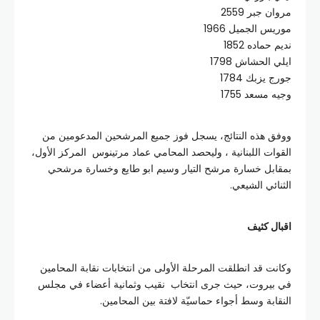
مروان جبر 2559
موريس الجميل 1966
نديم حماده 1852
ايلي الحشاش 1798
جورج يزبك 1784
وجيه مسعد 1755
ووفق هذه النتائج، يسجل فوز جميع المرشحين المدعومين من
القوات اللبنانية ، وليحصد المحامي عماد مرتينوس المركز الأول،
بمقابل خسارة مرشح التيار وسيم ابو طايع وخسارة مرشحي
الثنائي الشيعي.
اقبال كثيف
وكانت قد انطلقت المرحلة الأولى من انتخابات نقابة المحامين
في بيروت، حيث جرى انتخاب نقيب وثمانية أعضاء في مجلس
النقابة وسط أجواء حماسيّة لافتة بين المحامين.