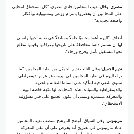
مصري
: وقال نقيب المحامين فادي مصري: “كل استحقاق انتخابي
على المحامين أن يحضروا بالتزام ووعي ومسؤولية وبأفكار
واضحة تجديدية”.
أضاف: “اليوم أعود محاميًا عاملًا ومناضلًا في نقابة أحبها واتمنى
لها ان تستمر دائما محافظةً على تاريخها وعراقتها وقيمها تتطلع
نحو المستقبل بأمل وفرح ورجاء”.
نديم الجميل
: وقال النائب نديم الجميّل من نقابة المحامين: “ما
نراه اليوم في نقابة المحامين في بيروت هو عرس ديمقراطي
سنوي نلتقي فيه للتأكيد على انتمائنا للنقابة وللحرية
والديمقراطية والسيادة، هذه الانتخابات لها نكهة خاصة اليوم
والمعركة مستمرة ونتمنى أن يكون الجميع على قدر مسؤولية
الاستحقاق”.
مرتينوس
: وفي السياق، أوضح المرشح لمنصب نقيب المحامين
عماد مارتينوس في تصريح أنه يحرص على أن تبقى المعركة