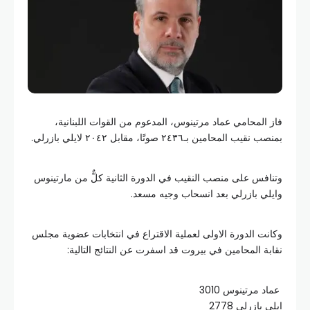
فاز المحامي عماد مرتينوس، المدعوم من القوات اللبنانية،
بمنصب نقيب المحامين بـ٢٤٣٦ صوتًا، مقابل ٢٠٤٢ لايلي بازرلي.
وتنافس على منصب النقيب في الدورة الثانية كلٌّ من مارتينوس
وايلي بازرلي بعد انسحاب وجيه مسعد.
وكانت الدورة الاولى لعملية الاقتراع في انتخابات عضوية مجلس
نقابة المحامين في بيروت قد اسفرت عن النتائج التالية:
عماد مرتينوس 3010
ايلي بازرلي 2778