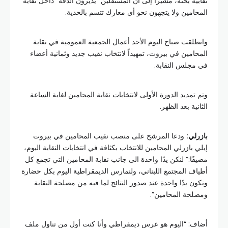
نقابية بحتة، مشيرا إلى أن المستقلين “يديرون الدفة” داخل نقابة
المحامين ولا يتجهون نحو أي معارك تتسم بالحدية.
وانطلقت صباح اليوم الأحد أعمال الجمعية العمومية في نقابة
المحامين في بيروت، تمهيداً لانتخاب نقيب جديد وثمانية أعضاء
في مجلس النقابة.
وتم تمديد الدورة الأولى لانتخابات نقابة المحامين لغاية الساعة
الثانية بعد الظهر.
بازرلي:
ودعا المرشح على منصب نقيب المحامين في بيروت
إيلي بازرلي المحامين للانتخاب بكثافة في انتخابات النقابة اليوم،
مضيفًا:” لنكن يدًا واحدة الى جانب نقابة المحامين التي تجمع كل
أطياف المجتمع اللبناني، ولنمارس الديمقراطية اليوم بكل حضارة
ونكون يدًا واحدة عند صدور النتائج لما فيه من مصلحة النقابة
ومصلحة المحامين”.
أضاف: “اليوم هو عرس ديمقراطي وأنا كنت أول من تناول ملف