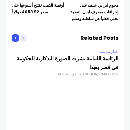
هجوم ايراني عنيف على
أونصة الذهب تفتتح أسبوعها على
إجراءات مصرف لبنان النقدية:
سعر 4083.92 دولاراً
تخلى فعلياً عن سلطته وسلم
واشنطن المفتاح الرئيسي
Related Posts
أخبار سياسية
أخبا
الرئاسة اللبنانية نشرت الصورة التذكارية للحكومة
الس
في قصر بعبدا
مع 
KJICHE11@GMAIL.COM
سنة واحدة AGO
COM