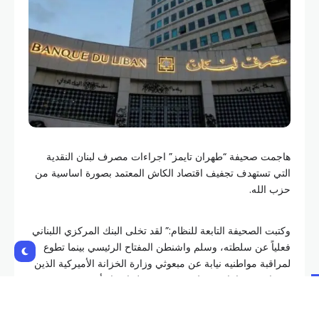
هاجمت صحيفة “طهران تايمز” اجراءات مصرف لبنان النقدية
التي تستهدف تجفيف اقتصاد الكاش المعتمد بصورة اساسية من
حزب الله.
وكتبت الصحيفة التابعة للنظام:” لقد تخلى البنك المركزي اللبناني
فعلياً عن سلطته، وسلم واشنطن المفتاح الرئيسي بينما تطوع
لمراقبة مواطنيه نيابة عن مبعوثي وزارة الخزانة الأميركية الذين
قضوا بضع ساعات فقط في بيروت قبل إصدار أحدث مجموعة
من الوصايا المالية”.