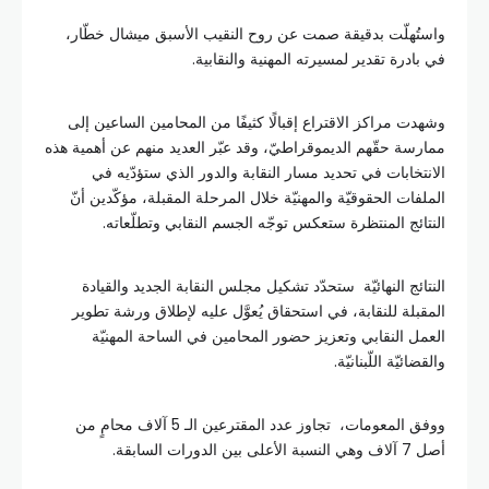
واستُهلّت بدقيقة صمت عن روح النقيب الأسبق ميشال خطّار،
في بادرة تقدير لمسيرته المهنية والنقابية.
وشهدت مراكز الاقتراع إقبالًا كثيفًا من المحامين الساعين إلى
ممارسة حقّهم الديموقراطيّ، وقد عبّر العديد منهم عن أهمية هذه
الانتخابات في تحديد مسار النقابة والدور الذي ستؤدّيه في
الملفات الحقوقيّة والمهنيّة خلال المرحلة المقبلة، مؤكّدين أنّ
النتائج المنتظرة ستعكس توجّه الجسم النقابي وتطلّعاته.
النتائج النهائيّة ستحدّد تشكيل مجلس النقابة الجديد والقيادة
المقبلة للنقابة، في استحقاق يُعوَّل عليه لإطلاق ورشة تطوير
العمل النقابي وتعزيز حضور المحامين في الساحة المهنيّة
والقضائيّة اللّبنانيّة.
ووفق المعومات، تجاوز عدد المقترعين الـ 5 آلاف محامٍ من
أصل 7 آلاف وهي النسبة الأعلى بين الدورات السابقة.