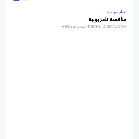
أخبار سياسية
أخبا
منافسة تلفزيونية
هل 
KJICHE11@GMAIL.COM
سنة واحدة AGO
COM