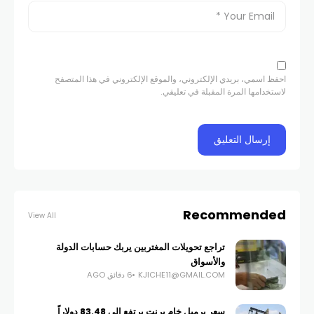
احفظ اسمي، بريدي الإلكتروني، والموقع الإلكتروني في هذا المتصفح
لاستخدامها المرة المقبلة في تعليقي.
Recommended
View All
تراجع تحويلات المغتربين يربك حسابات الدولة
والأسواق
KJICHE11@GMAIL.COM
6 دقائق AGO
سعر برميل خام برنت يرتفع إلى 83.48 دولاراً