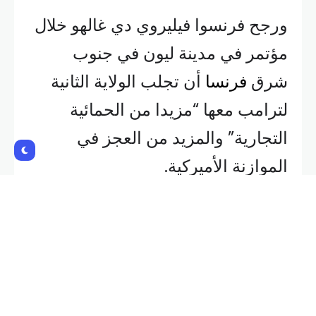
ورجح فرنسوا فيليروي دي غالهو خلال
مؤتمر في مدينة ليون في جنوب
شرق
فرنسا
أن تجلب الولاية الثانية
لترامب معها “مزيدا من الحمائية
التجارية” والمزيد من العجز في
الموازنة الأميركية.
وأضاف فيليروي، العضو أيضا في
مجلس محافظي
البنك المركزي
الأوروبي
الذي يحدد
السياسة النقدية
لمنطقة اليورو التي تضم 20 دولة، أن