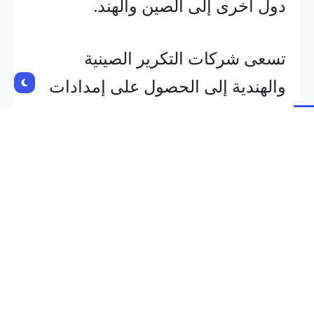
دول أخرى إلى الصين والهند.
تسعى شركات التكرير الصينية
والهندية إلى الحصول على إمدادات
بديلة من الوقود بعد العقوبات
الأميركية الجديدة الصارمة على
شركتي إنتاج و
ناقلات نفط
روسية
والتي تستهدف الحد من عوائد
ثاني أكبر مصدر للنفط في العالم.
وتشكل الكثير من الناقلات المستهدفة
بالعقوبات الجديدة جزءا مما يسمى