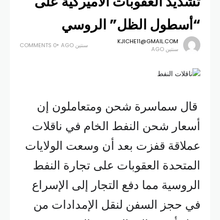
تشديد العقوبات الأميركية على
“أسطول الظل” الروسي
KJICHE11@GMAIL.COM
سنتين AGO
0 COMMENTS
سنتين AGO
قال سماسرة شحن ومتعاملون إن
أسعار شحن النفط الخام في ناقلات
عملاقة قفزت بعد أن وسعت الولايات
المتحدة العقوبات على تجارة النفط
الروسية مما دفع التجار إلى الإسراع
في حجز السفن لنقل الإمدادات من