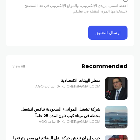
احفظ اسمي، بريدي الإلكتروني، والموقع الإلكتروني في هذا المتصفح
لاستخدامها المرة المقبلة في تعليقي.
Recommended
View All
منظر الهيئات الاقتصادية
KJICHE11@GMAIL.COM
10 ساعات AGO
شركة تشغيل الموانىء السعودية تنافس لتشغيل
محطة في ميناء كيب تاون لمدة 25 عاماً
KJICHE11@GMAIL.COM
11 ساعة AGO
حرب إيران تنعش حركة نقل البضائع في مصر وترفعها