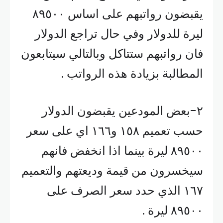
يقبضون رواتبهم على اساس ٨٩٥٠٠
ليرة للدولار وفي حال تراجع الدولار
فان رواتبهم ستتاكل وبالتالي سيتابعون
المطالبة بزيادة هذه الرواتب .
٢-بعض المودعين يقبضون الدولار
حسب تعميم ١٥٨ و١٦٦ اي على سعر
٨٩٥٠٠ ليرة بينما اذا انخفض فانهم
سيخسرون من قيمة وديعتهم والتعميم
١٦٧ الذي حدد سعر الصرف على
٨٩٥٠٠ ليرة .