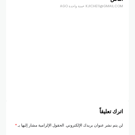
KJICHE11@GMAIL.COM
سنة واحدة AGO
أخبار
مصر
5.3% في الربع الثاني من العام ا
COM
اترك تعليقاً
لن يتم نشر عنوان بريدك الإلكتروني.
الحقول الإلزامية مشار إليها بـ
*