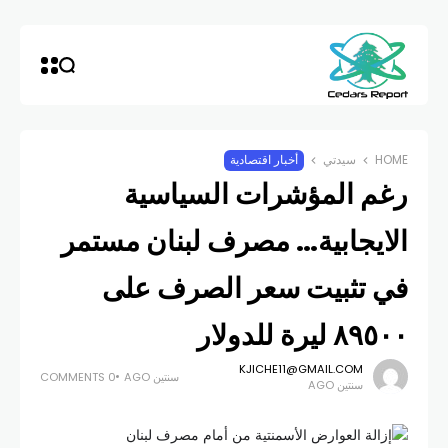
HOME
سيدتي
أخبار اقتصادية
رغم المؤشرات السياسية
الايجابية… مصرف لبنان مستمر
في تثبيت سعر الصرف على
٨٩٥٠٠ ليرة للدولار
KJICHE11@GMAIL.COM
سنتين AGO
0 COMMENTS
سنتين AGO