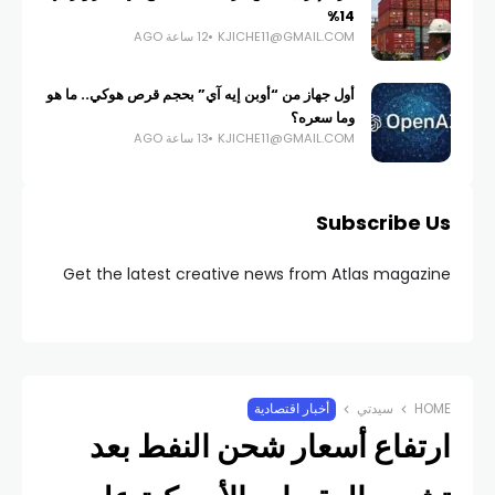
14%
KJICHE11@GMAIL.COM
12 ساعة AGO
أول جهاز من “أوبن إيه آي” بحجم قرص هوكي.. ما هو
وما سعره؟
KJICHE11@GMAIL.COM
13 ساعة AGO
Subscribe Us
Get the latest creative news from Atlas magazine
HOME
سيدتي
أخبار اقتصادية
ارتفاع أسعار شحن النفط بعد