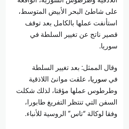
على شاطئ البحر الأبيض المتوسط،
استأنفت عملها بالكامل بعد توقف
قصير ناتج عن تغيير السلطة في
سوريا.
وقال الممثل: بعد تغيير السلطة
في
سوريا،
علقت موانئ اللاذقية
وطرطوس عملها مؤقتا، لذلك شكلت
السفن التي تنتظر التفريغ طابورا،
وفقا لوكالة “تاس” الروسية للأنباء.