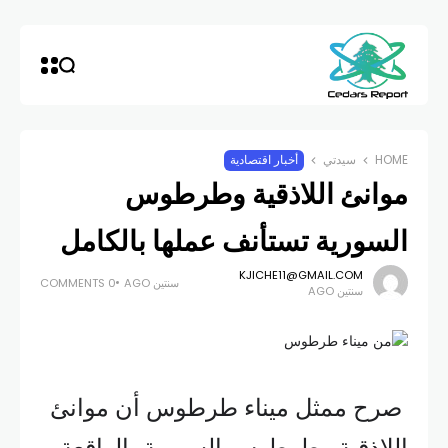
HOME
سيدتي
أخبار اقتصادية
موانئ اللاذقية وطرطوس
السورية تستأنف عملها بالكامل
KJICHE11@GMAIL.COM
سنتين AGO
0 COMMENTS
سنتين AGO
صرح ممثل ميناء طرطوس أن موانئ
اللاذقية وطرطوس السورية، الواقعة