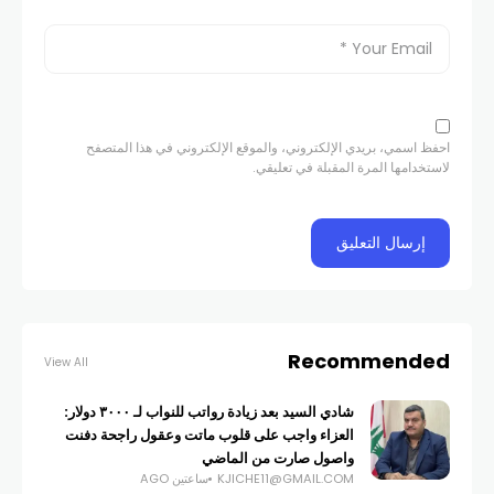
احفظ اسمي، بريدي الإلكتروني، والموقع الإلكتروني في هذا المتصفح
لاستخدامها المرة المقبلة في تعليقي.
Recommended
View All
شادي السيد بعد زيادة رواتب للنواب لـ ٣٠٠٠ دولار:
العزاء واجب على قلوب ماتت وعقول راجحة دفنت
واصول صارت من الماضي
KJICHE11@GMAIL.COM
ساعتين AGO