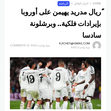
HOME
أخبار العالم
الرياضة
ًريال مدريد يهيمن على أوروبا
بإيرادات فلكية.. وبرشلونة
سادسا
KJICHE11@GMAIL.COM
سنة واحدة AGO
0 COMMENTS
سنة واحدة AGO