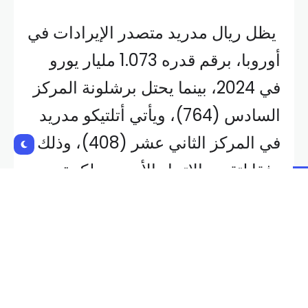
يظل ريال مدريد متصدر الإيرادات في
أوروبا، برقم قدره 1.073 مليار يورو
في 2024، بينما يحتل برشلونة المركز
السادس (764)، ويأتي أتلتيكو مدريد
في المركز الثاني عشر (408)، وذلك
وفقا لتقرير الاتحاد الأوروبي لكرة
القدم (يويفا) حول “البانوراما الأوروبية
للتمويل والاستثمار”، في قطاع
الساحرة المستديرة
وجرى إعداد التقرير، باستخدام