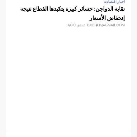
أخبار اقتصادية
أخبار
نقابة الدواجن: خسائر كبيرة يتكبدها القطاع نتيجة
إنخفاض الأسعار
دول
KJICHE11@GMAIL.COM
سنتين AGO
COM