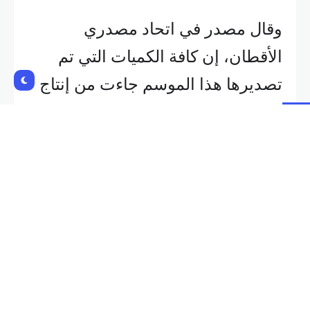
وقال مصدر في اتحاد مصدري
الأقطان، إن كافة الكميات التي تم
تصديرها هذا الموسم جاءت من إنتاج
الموسم الماضي وليس من إنتاج
الموسم الجاري، والذي لم تدخل فيه
الشركات التجارية بعد بسبب أزمات
التسويق التي تواجهها.
وأوضح المصدر أن تسويق القطن
المصري هذا الموسم يواجه صعوبات
عدة على مستوى السوق المحلي