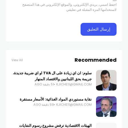
احفظ اسمي، بريدي الإلكتروني، والموقع الإلكتروني في هذا المتصفح
لاستخدامها المرة المقبلة في تعليقي.
Recommended
View All
سلوم: ان اي زيادة على ال TVA او اي ضريبة جديدة،
جريمة بحق اللبنانيين والاقتصاد المنهار
KJICHE11@GMAIL.COM
51 دقيقة AGO
نقابة مستوردي المواد الغذائية: الأسعار مستقرة
KJICHE11@GMAIL.COM
59 دقيقة AGO
الهيئات الاقتصادية ترفض مشروع رسوم النفايات