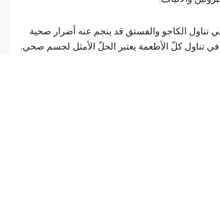
ي تناول الكاجو والفستق قد ينجم عنه أضرار صحية
 في تناول كلّ الأطعمة يعتبر الحلّ الأمثل لجسم صحي.
ستق؟
و وفوائد الفستق الصحية عديدة إليكم أهمها، وبالرغم
جسم إلاّ أنّ الإفراط في تناولهما سيسبب مجموعة
 ببعض الأضرار الصحية التالية:
 إلى مضاعفات تؤثر على الجسم كامله في أغلب