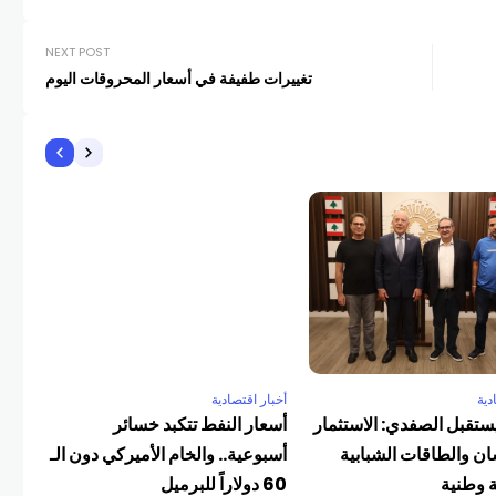
NEXT POST
تغييرات طفيفة في أسعار المحروقات اليوم
أخبا
من 
COM
دية
أخبار اقتصادية
تقبل الصفدي: الاستثمار
أسعار النفط تتكبد خسائر
ان والطاقات الشبابية
أسبوعية.. والخام الأميركي دون الـ
 وطنية
60 دولاراً للبرميل