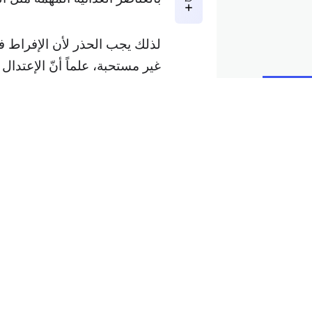
لذلك يجب الحذر لأن الإفراط ف
غير مستحبة، علماً أنّ الإعتدال
ما هي أبرز أضرار الكاجو والف
بعكس كلّ التوقعات، فإنّ الكاج
من فوائدهما كمسرات مفيدة لل
من الأضرار.
يمكن أن يتسبّب الكاجو والفستق
تؤدي حساسية الكاجو والفستق