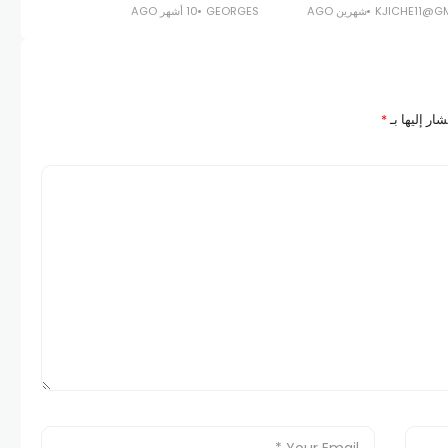
KJICHE11@G
شهرين AGO
GEORGES
10 أشهر AGO
ار إليها بـ
*