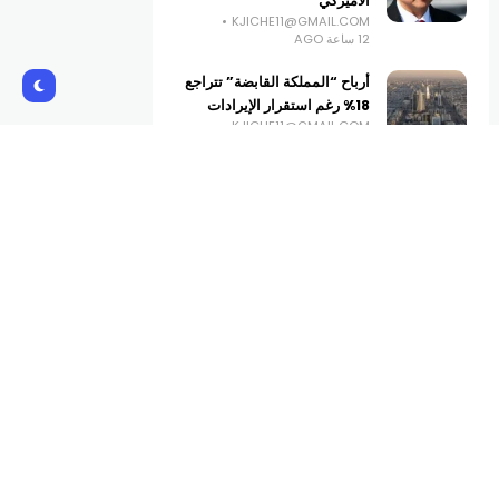
الأميركي
KJICHE11@GMAIL.COM
12 ساعة AGO
أرباح “المملكة القابضة” تتراجع
18% رغم استقرار الإيرادات
KJICHE11@GMAIL.COM
13 ساعة AGO
العراق يتسلم 500 مليون دولار
من الاحتياطي الفيدرالي
الأميركي
KJICHE11@GMAIL.COM
14 ساعة AGO
Subscribe Us
Get the latest creative news from
Atlas magazine