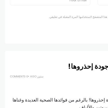
هذا المتصفح لاستخدامها المرة المقبلة في تعليقي.
جودة إحذروها!
سنتين AGO
0 COMMENTS
إحذروها! بالرغم من فوائدها الصحية العديدة وغناها
بروتين والألياف.