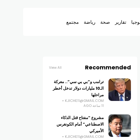
وجيا
تقارير
صحة
رياضة
مجتمع
Recommended
View All
ترامب و”بي بي سي”.. معركة
الـ10 مليارات دولار تدخل أخطر
مراحلها
KJICHE11@GMAIL.COM
11 ساعة AGO
مشروع “مفتاح قتل الذكاء
الاصطناعي” أمام الكونغرس
الأميركي
KJICHE11@GMAIL.COM