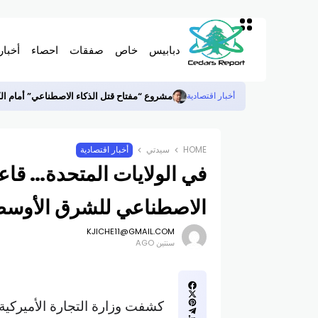
دبابيس
خاص
صفقات
احصاء
أخبار
مشروع “مفتاح قتل الذكاء الاصطناعي” أمام ا
أخبار اقتصادية
HOME
سيدتي
أخبار اقتصادية
في الولايات المتحدة… قاع
الاصطناعي للشرق الأوس
KJICHE11@GMAIL.COM
سنتين AGO
كشفت وزارة التجارة الأميركي