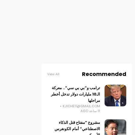
Recommended
View All
ترامب و”بي بي سي”.. معركة
الـ10 مليارات دولار تدخل أخطر
مراحلها
KJICHE11@GMAIL.COM
11 ساعة AGO
مشروع “مفتاح قتل الذكاء
الاصطناعي” أمام الكونغرس