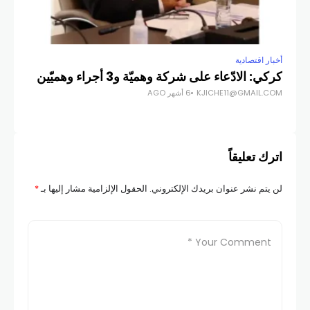
أخبار اقتصادية
أخبار
كركي: الادّعاء على شركة وهميّة و3 أجراء وهميّين
سعر 
KJICHE11@GMAIL.COM
6 أشهر AGO
COM
اترك تعليقاً
لن يتم نشر عنوان بريدك الإلكتروني.
الحقول الإلزامية مشار إليها بـ
*