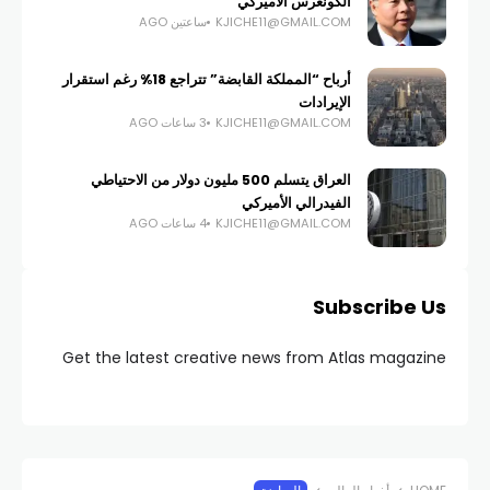
الكونغرس الأميركي
KJICHE11@GMAIL.COM
ساعتين AGO
أرباح “المملكة القابضة” تتراجع 18% رغم استقرار
الإيرادات
KJICHE11@GMAIL.COM
3 ساعات AGO
العراق يتسلم 500 مليون دولار من الاحتياطي
الفيدرالي الأميركي
KJICHE11@GMAIL.COM
4 ساعات AGO
Subscribe Us
Get the latest creative news from Atlas magazine