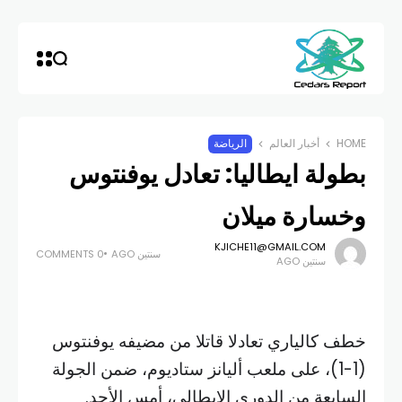
HOME
أخبار العالم
الرياضة
بطولة ايطاليا: تعادل يوفنتوس
وخسارة ميلان
KJICHE11@GMAIL.COM
سنتين AGO
0 COMMENTS
سنتين AGO
خطف كالياري تعادلا قاتلا من مضيفه يوفنتوس
(1-1)، على ملعب أليانز ستاديوم، ضمن الجولة
السابعة من الدوري الإيطالي، أمس الأحد.