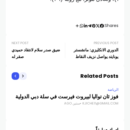
Shares:
NEXT POST
PREVIOUS POST
الدوري الانكليزي: مانشستر
ضيق صدر سلام لانتقاد حميدي
يونايتد يواصل نزيف النقاط
صقر له
Related Posts
الرياضة
الري
فوز ثان تواليا لبيروت فيرست في سلة دبي الدولية
ريا
KJICHE11@GMAIL.COM
سنتين AGO
COM