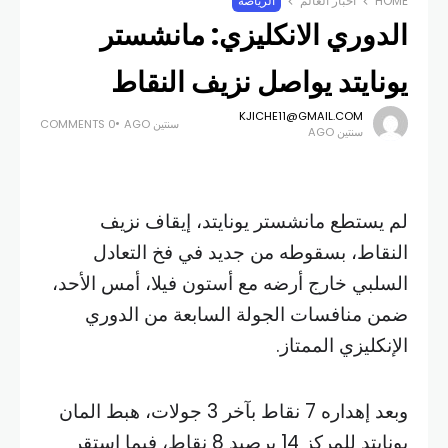
HOME
أخبار العالم
الرياضة
الدوري الانكليزي: مانشستر
يونايتد يواصل نزيف النقاط
KJICHE11@GMAIL.COM
سنتين AGO
0 COMMENTS
سنتين AGO
لم يستطع مانشستر يونايتد، إيقاف نزيف
النقاط، بسقوطه من جديد في فخ التعادل
السلبي خارج أرضه مع أستون فيلا، أمس الأحد،
ضمن منافسات الجولة السابعة من الدوري
الإنكليزي الممتاز.
وبعد إهداره 7 نقاط بآخر 3 جولات، هبط المان
يونايتد للمركز 14 برصيد 8 نقاط، فيما استقر