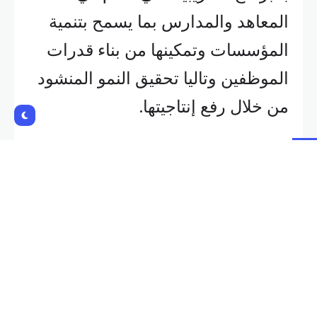
المعاهد والمدارس بما يسمح بتنمية
المؤسسات وتمكينها من بناء قدرات
الموظفين وتاليا تحقيق النمو المنشود
من خلال رفع إنتاجيتها.
وشارك في استطلاعات الرأي في هذه
الدراسة أكثر من 140 صناعياً، حيث
شددت الآراء على أن المهارات “مهمة
جداً لبناء قوة عاملة ماهرة تتماشى مع
احتياجات سوق العمل والتقدم
التكنولوجي والاندماج الاجتماعي”.