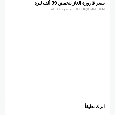
سعر قارورة الغاز ينخفض 39 ألف ليرة
سر 
KJICHE11@GMAIL.COM
سنة واحدة AGO
COM
اترك تعليقاً