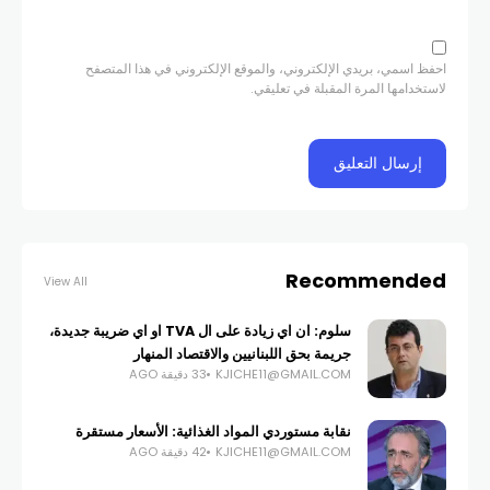
احفظ اسمي، بريدي الإلكتروني، والموقع الإلكتروني في هذا المتصفح
لاستخدامها المرة المقبلة في تعليقي.
Recommended
View All
سلوم: ان اي زيادة على ال TVA او اي ضريبة جديدة،
جريمة بحق اللبنانيين والاقتصاد المنهار
KJICHE11@GMAIL.COM
33 دقيقة AGO
نقابة مستوردي المواد الغذائية: الأسعار مستقرة
KJICHE11@GMAIL.COM
42 دقيقة AGO