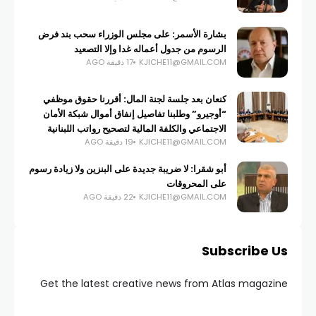
بشارة الأسمر: على مجلس الوزراء سحب بند فرض
الرسوم من جدول أعماله غدا وإلا التصعيد
KJICHE11@GMAIL.COM
17 دقيقة AGO
كنعان بعد جلسة لجنة المال: أقررنا حقوق موظفي
“أوجيرو” وطلبنا تفاصيل إنفاق أموال شبكة الأمان
الاجتماعي والكلفة المالية لتصحيح رواتب اللبنانية
KJICHE11@GMAIL.COM
19 دقيقة AGO
أبو شقرا: لا ضريبة جديدة على البنزين ولا زيادة رسوم
على المحروقات
KJICHE11@GMAIL.COM
22 دقيقة AGO
Subscribe Us
Get the latest creative news from Atlas magazine