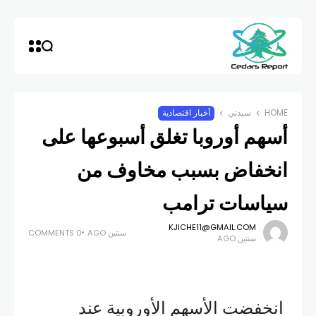
HOME
سيدتي
أخبار اقتصادية
أسهم أوروبا تغلق أسبوعها على
انخفاض بسبب مخاوف من
سياسات ترامب
KJICHE11@GMAIL.COM
سنتين AGO
0 COMMENTS
سنتين AGO
انخفضت الأسهم الأوروبية عند