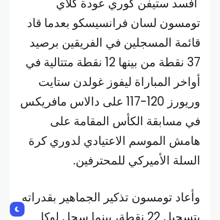
أفسد ستيفن كوري عودة كلاي
تومسون لسان فرانسيسكو بعدما قاد
قائمة المسجلين في الفريقين برصيد
37 نقطة من بينها 12 نقطة متتالية في
أواخر المباراة ليفوز غولدن ستايت
وريورز 120-117 على دالاس مافريكس
في مسابقة الكأس المقامة على
هامش الموسم الاعتيادي لدوري كرة
السلة الأميركي للمحترفين.
وأعاد تومسون تذكير الجماهير بقدراته
بتسجيل 22 نقطة، بينما سجل لوكا