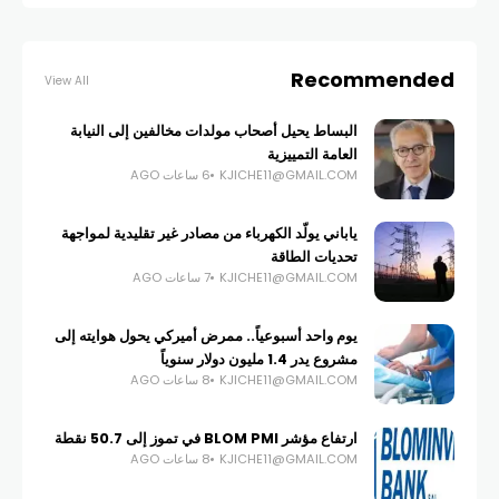
Recommended
View All
البساط يحيل أصحاب مولدات مخالفين إلى النيابة
العامة التمييزية
KJICHE11@GMAIL.COM
6 ساعات AGO
ياباني يولّد الكهرباء من مصادر غير تقليدية لمواجهة
تحديات الطاقة
KJICHE11@GMAIL.COM
7 ساعات AGO
يوم واحد أسبوعياً.. ممرض أميركي يحول هوايته إلى
مشروع يدر 1.4 مليون دولار سنوياً
KJICHE11@GMAIL.COM
8 ساعات AGO
ارتفاع مؤشر BLOM PMI في تموز إلى 50.7 نقطة
KJICHE11@GMAIL.COM
8 ساعات AGO