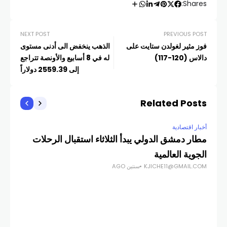
Shares:
NEXT POST
PREVIOUS POST
فوز مثير لغولدن ستايت على
الذهب ينخفض الى أدنى مستوى
دالاس (120-117)
له في 8 أسابيع والأونصة تتراجع
إلى 2559.39 دولاراً
Related Posts
أخبار اقتصادية
أخبار
مطار دمشق الدولي يبدأ الثلاثاء استقبال الرحلات
حاك
الجوية العالمية
الح
KJICHE11@GMAIL.COM
سنتين AGO
COM