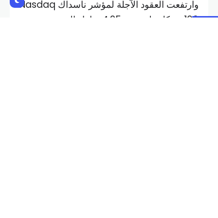
وارتفعت العقود الآجلة لمؤشر ناسداك Nasdaq
100 بشكل طفيف بـ 4.25 نقاط، إلى
20,501.25 نقطة.
وسجلت عقود مؤشر ستاندرد آند بورز S&P 500
الآجلة استقراراً قرب 5,860.50 نقطة.
Shares:
NEXT POST
PREVIOUS POST
ارتفاع أرباح “نوفارتس”
صفقة استحواذ ضخمة بـ 16.3
السويسرية للأدوية إلى 1.2 مليار
مليار دولار بين شركتين اماراتية
دولار خلال الربع الثالث
وألمانية
Related Posts