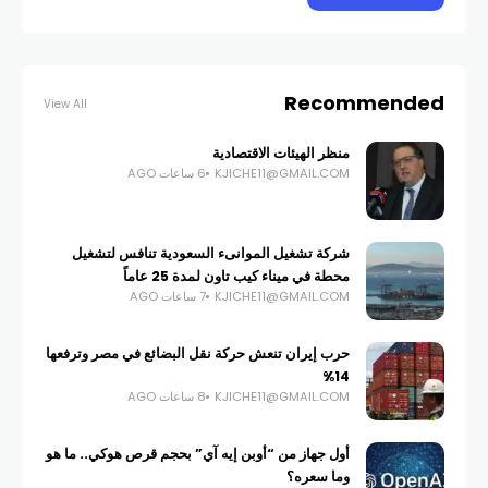
Recommended
View All
منظر الهيئات الاقتصادية
KJICHE11@GMAIL.COM
6 ساعات AGO
شركة تشغيل الموانىء السعودية تنافس لتشغيل
محطة في ميناء كيب تاون لمدة 25 عاماً
KJICHE11@GMAIL.COM
7 ساعات AGO
حرب إيران تنعش حركة نقل البضائع في مصر وترفعها
14%
KJICHE11@GMAIL.COM
8 ساعات AGO
أول جهاز من “أوبن إيه آي” بحجم قرص هوكي.. ما هو
وما سعره؟