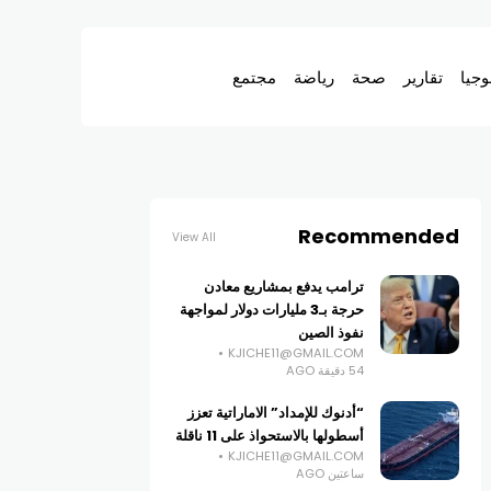
وجيا
تقارير
صحة
رياضة
مجتمع
Recommended
View All
ترامب يدفع بمشاريع معادن
حرجة بـ3 مليارات دولار لمواجهة
نفوذ الصين
KJICHE11@GMAIL.COM
54 دقيقة AGO
“أدنوك للإمداد” الاماراتية تعزز
أسطولها بالاستحواذ على 11 ناقلة
KJICHE11@GMAIL.COM
ساعتين AGO