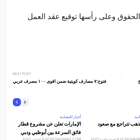
لحقوق وعلى رأسها توقيع عقد العمل
NEXT POST
ع
فتوح:٧ مصارف كويتية ضمن اقوى ١٠٠ مصرف عربي
دية
أخبار اقتصادية
أخبا
ذهب تتراجع مع صعود
الإمارات تعلن عن مشروع قطار
فائق السرعة بين أبوظبي ودبي
كهر
KJICHE11@G
سنة واحدة AGO
KJICHE11@GMAIL.COM
سنتين AGO
COM