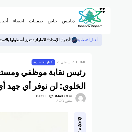
دبابيس
خاص
صفقات
احصاء
أخبار
“أدنوك للإمداد” الاماراتية تعزز أسطولها بالاستحواذ ع
أخبار اقتصادية
HOME
سيدتي
أخبار اقتصادية
رئيس نقابة موظفي ومستخ
الخلوي: لن نوفر أي جهد أ
KJICHE11@GMAIL.COM
سنتين AGO