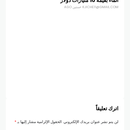
الماء بقيمة 10 مليارات دولار
KJICHE11@GMAIL.COM
سنتين AGO
أخبار
بدء
الم
COM
اترك تعليقاً
لن يتم نشر عنوان بريدك الإلكتروني.
الحقول الإلزامية مشار إليها بـ
*