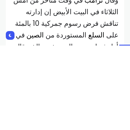
وقال
ترامب
في وقت متأخر من أمس
الثلاثاء في البيت الأبيض إن إدارته
تناقش فرض رسوم جمركية 10 بالمئة
على
السلع
المستوردة من
الصين
في
أول فبراير، وهو اليوم نفسه الذي قال
سابقا إن
المكسيك
وكندا
ستواجهان
فيه رسوما بنحو 25 بالمئة.
كما تعهد بفرض رسوم جمركية على
الواردات الأوروبية دون تقديم مزيد
من التفاصيل.