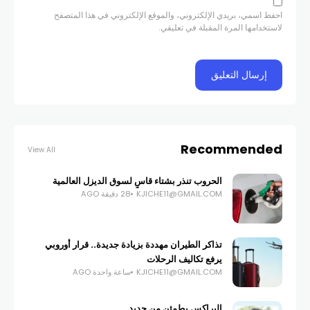
احفظ اسمي، بريدي الإلكتروني، والموقع الإلكتروني في هذا المتصفح
لاستخدامها المرة المقبلة في تعليقي.
Recommended
View All
الحروب تنذر بشتاء قاسٍ لسوق الديزل العالمية
KJICHE11@GMAIL.COM
28 دقيقة AGO
تذاكر الطيران مهددة بزيادة جديدة.. قرار أوروبي
يرفع تكاليف الرحلات
KJICHE11@GMAIL.COM
ساعة واحدة AGO
البراكس يطمئن من جديد