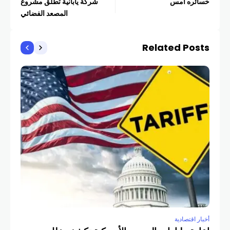
خسائره أمس
شركة يابانية تطلق مشروع
المصعد الفضائي
Related Posts
أخبار
بوينغ” 
COM
أخبار اقتصادية