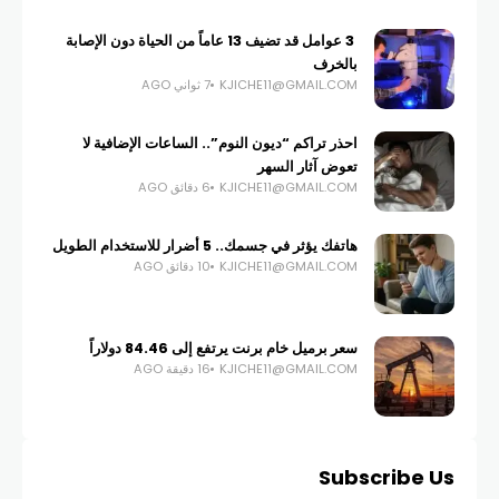
3 عوامل قد تضيف 13 عاماً من الحياة دون الإصابة
بالخرف
KJICHE11@GMAIL.COM
7 ثواني AGO
احذر تراكم “ديون النوم”.. الساعات الإضافية لا
تعوض آثار السهر
KJICHE11@GMAIL.COM
6 دقائق AGO
هاتفك يؤثر في جسمك.. 5 أضرار للاستخدام الطويل
KJICHE11@GMAIL.COM
10 دقائق AGO
سعر برميل خام برنت يرتفع إلى 84.46 ​دولاراً
KJICHE11@GMAIL.COM
16 دقيقة AGO
Subscribe Us