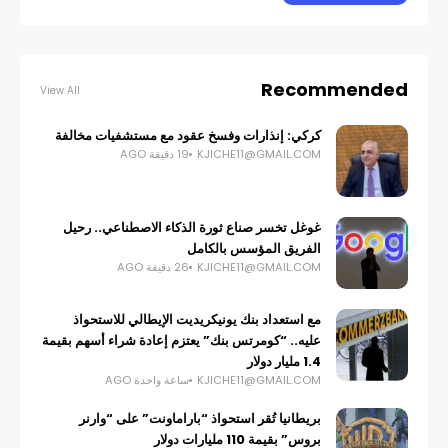
Recommended
View All
كركي: إنذارات وفسخ عقود مع مستشفيات مخالفة
KJICHE11@GMAIL.COM
19 دقيقة AGO
غوغل تخسر صناع ثورة الذكاء الاصطناعي.. رحيل
الفريق المؤسس بالكامل
KJICHE11@GMAIL.COM
26 دقيقة AGO
مع استعداد بنك يونيكريديت الإيطالي للاستحواذ
عليه.. “كومرتس بنك” يعتزم إعادة شراء أسهم بقيمة
1.4 مليار دولار
KJICHE11@GMAIL.COM
ساعة واحدة AGO
بريطانيا تُقر استحواذ “باراماونت” على “وارنر
بروس” بقيمة 110 مليارات دولار