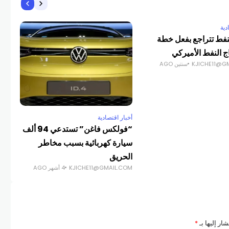
دية
أخبا
نفط تتراجع بفعل خطة
سلا
اج النفط الأميركي
اهم
KJICHE11@G
سنتين AGO
COM
أخبار اقتصادية
“فولكس فاغن” تستدعي 94 ألف
سيارة كهربائية بسبب مخاطر
الحريق
KJICHE11@GMAIL.COM
4 أشهر AGO
ار إليها بـ
*