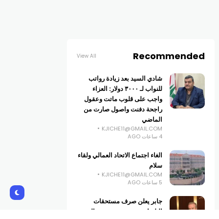
Recommended
View All
شادي السيد بعد زيادة رواتب
للنواب لـ ٣٠٠٠ دولار: العزاء
واجب على قلوب ماتت وعقول
راجحة دفنت واصول صارت من
الماضي
KJICHE11@GMAIL.COM
4 ساعات AGO
الغاء اجتماع الاتحاد العمالي ولقاء
سلام
KJICHE11@GMAIL.COM
5 ساعات AGO
جابر يعلن صرف مستحقات
البلديات ويفتتح محتسبية مالية