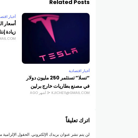
Related Posts
أخبار اقتصا
أسعار ال
زيادة إنت
MAIL.COM
أخبار اقتصادية
“تسلا” تستثمر 250 مليون دولار
في مصنع بطاريات خارج برلين
KJICHE11@GMAIL.COM
3 أشهر AGO
اترك تعليقاً
لن يتم نشر عنوان بريدك الإلكتروني.
الحقول الإلزامية مش