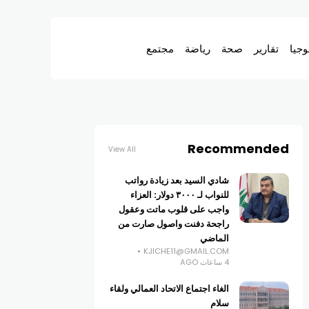
وجيا
تقارير
صحة
رياضة
مجتمع
Recommended
View All
شادي السيد بعد زيادة رواتب
للنواب لـ ٣٠٠٠ دولار: العزاء
واجب على قلوب ماتت وعقول
راجحة دفنت واصول صارت من
الماضي
KJICHE11@GMAIL.COM
4 ساعات AGO
الغاء اجتماع الاتحاد العمالي ولقاء
سلام