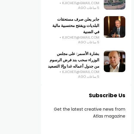
KJICHE11@GMAIL.COM
5 ساعات AGO
جابر يعلن صرف مستحقات
البلديات ويفتتح محتسبية مالية
في الضنية
KJICHE11@GMAIL.COM
5 ساعات AGO
بشارة الأسمر: على مجلس
الوزراء سحب بند فرض الرسوم
من جدول أعماله غدا وإلا التصعيد
KJICHE11@GMAIL.COM
5 ساعات AGO
Subscribe Us
Get the latest creative news from
Atlas magazine