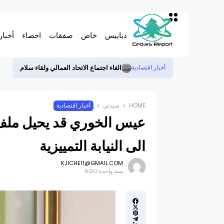
دبابيس
خاص
صفقات
احصاء
أخبار
الغاء اجتماع الاتحاد العمالي ولقاء سلام
أخبار اقتصادية
HOME
سيدتي
أخبار اقتصادية
عيس الخوري قد يحيل ملف 
الى النيابة التمييزية
KJICHE11@GMAIL.COM
سنة واحدة AGO