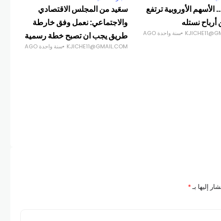
 الأسهم الأوروبية ترتفع
سعَيد من المجلس الاقتصادي
أرباح نستله
والاجتماعي: نعمل وفق خارطة
KJICHE11@G
سنة واحدة AGO
طريق يجب ان تصبح خطة رسمية
KJICHE11@GMAIL.COM
سنة واحدة AGO
أخبا
ارت
الأج
25
COM
ار إليها بـ
*