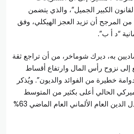
قانون الكبير الجميل”، والذي يتضمن
من المرجح أن تزيد العجز الهيكلي، وفق
مانية “د أ ب”.
صاديين به، ديرك شوماخر، من أن تراجع ثقة
ع إلى نزوح رأس المال وارتفاع أقساط
وامة خطيرة من الفوائد والديون”. ويُذكر
أميركي الحالي أعلى بكثير من المتوسط
الدولي، في حين بلغ معدل الدين العام الألماني العام الماضي 63%