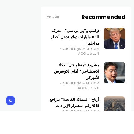
Recommended
View All
ترامب و”بي بي سي”.. معركة
الـ10 مليارات دولار تدخل أخطر
مراحلها
KJICHE11@GMAIL.COM
5 ساعات AGO
مشروع “مفتاح قتل الذكاء
الاصطناعي” أمام الكونغرس
الأميركي
KJICHE11@GMAIL.COM
6 ساعات AGO
أرباح “المملكة القابضة” تتراجع
18% رغم استقرار الإيرادات
KJICHE11@GMAIL.COM
7 ساعات AGO
العراق يتسلم 500 مليون دولار
من الاحتياطي الفيدرالي