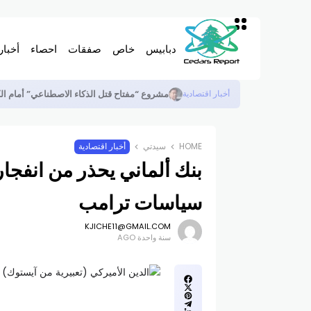
دبابيس
خاص
صفقات
احصاء
أخبار
مشروع “مفتاح قتل الذكاء الاصطناعي” أمام ا
أخبار اقتصادية
HOME
سيدتي
أخبار اقتصادية
بنك ألماني يحذر من انفجار
سياسات ترامب
KJICHE11@GMAIL.COM
سنة واحدة AGO