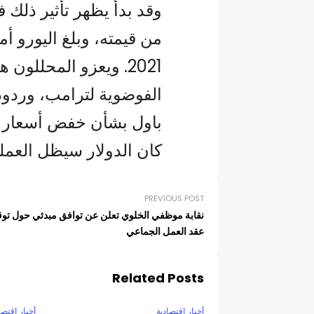
وقد بدأ يظهر تأثير ذلك ف
من قيمته، وبلغ اليورو 
2021. ويعزو المحللون
الفوضوية لترامب، وردود
باول بشأن خفض أسعار ال
كان الدولار سيظل العملة
PREVIOUS POST
نقابة موظفي الخلوي تعلن عن توافق مبدئي حول توقي
عقد العمل الجماعي
Related Posts
أخبار اقتصادية
أخبار اقتصا