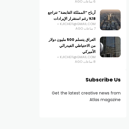
6 ساعات AGO
أرباح “المملكة القابضة” تتراجع
18% رغم استقرار الإيرادات
KJICHE11@GMAIL.COM
7 ساعات AGO
العراق يتسلم 500 مليون دولار
من الاحتياطي الفيدرالي
الأميركي
KJICHE11@GMAIL.COM
8 ساعات AGO
Subscribe Us
Get the latest creative news from
Atlas magazine