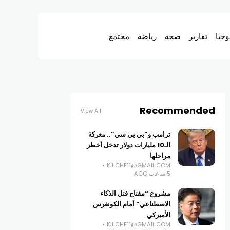
وجيا
تقارير
صحة
رياضة
مجتمع
Recommended
View All
ترامب و”بي بي سي”.. معركة
الـ10 مليارات دولار تدخل أخطر
مراحلها
KJICHE11@GMAIL.COM
5 ساعات AGO
مشروع “مفتاح قتل الذكاء
الاصطناعي” أمام الكونغرس
الأميركي
KJICHE11@GMAIL.COM