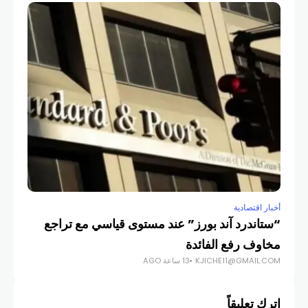
أخبار اقتصادية
أخبار
“ستاندرد آند بورز” عند مستوى قياسي مع تراجع
6 
مخاوف رفع الفائدة
يكش
KJICHE11@GMAIL.COM
13 ساعة AGO
COM
اترك تعليقاً