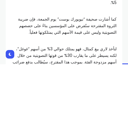
5%.
كما أشارت صحيفة “نيويورك بوست” يوم الجمعة، فإن ضريبة
الثروة المقترحة ستُفرض على المؤسسين بناءً على حصصهم
التصويتية وليس على قيمة الأسهم التي يمتلكونها فعلياً.
لنأخذ لاري بيغ كمثال، فهو يمتلك حوالي 3% من أسهم “غوغل”،
لكنه يسيطر على ما يقارب 30% من قوتها التصويتية من خلال
أسهم مزدوجة الفئة. بموجب هذا المقترح، سيُطالب بدفع ضرائب
على هذه النسبة البالغة 30%. بالنسبة لشركة تُقدر قيمتها بمئات
المليارات، فهذا مبلغ كبير جداً. وتشير صحيفة نيويورك بوست إلى
أن أحد مؤسسي شركة “
سبيس إكس
“، الذي يعمل على تطوير
تقنية الشبكات الكهربائية، سيواجه فاتورة ضريبية في المرحلة
الثانية من تمويل الشركة، ما سيؤدي إلى خسارة جميع حصته.
يعتقد ديفيد غاماج، أستاذ القانون بجامعة ميسوري الذي ساهم في
صياغة المقترح، أن وادي السيليكون يُبالغ في ردة فعله.