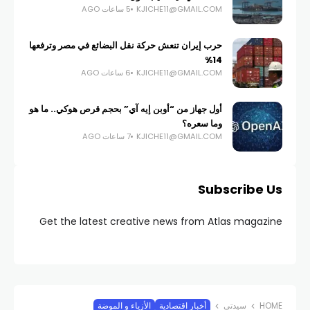
KJICHE11@GMAIL.COM
5 ساعات AGO
حرب إيران تنعش حركة نقل البضائع في مصر وترفعها
14%
KJICHE11@GMAIL.COM
6 ساعات AGO
أول جهاز من “أوبن إيه آي” بحجم قرص هوكي.. ما هو
وما سعره؟
KJICHE11@GMAIL.COM
7 ساعات AGO
Subscribe Us
Get the latest creative news from Atlas magazine
HOME
سيدتي
أخبار اقتصادية
الأزياء و الموضة