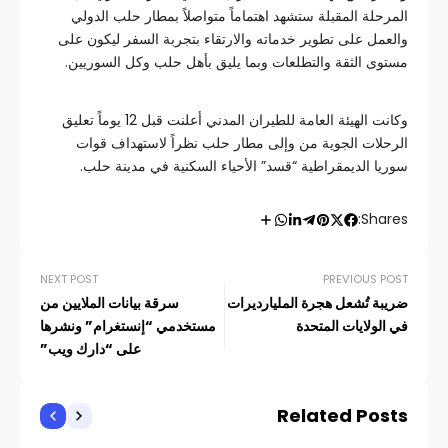
المرحلة المقبلة ستشهد اهتماماً متواصلاً بمطار حلب الدولي
والعمل على تطوير خدماته والارتقاء بتجربة السفر ليكون على
مستوى الثقة والتطلعات وبما يليق بأهل حلب وكل السوريين.
وكانت الهيئة العامة للطيران المدني أعلنت قبل 12 يوماً تعليق
الرحلات الجوية من وإلى مطار حلب نظراً لاستهداف قوات
سوريا الديمقراطية “قسد” الأحياء السكنية في مدينة حلب.
Shares:
NEXT POST
PREVIOUS POST
ضريبة تُشعل هجرة المليارديرات
سرقة بيانات الملايين من
في الولايات المتحدة
مستخدمي “إنستغرام” ونشرها
على “دارك ويب”
Related Posts