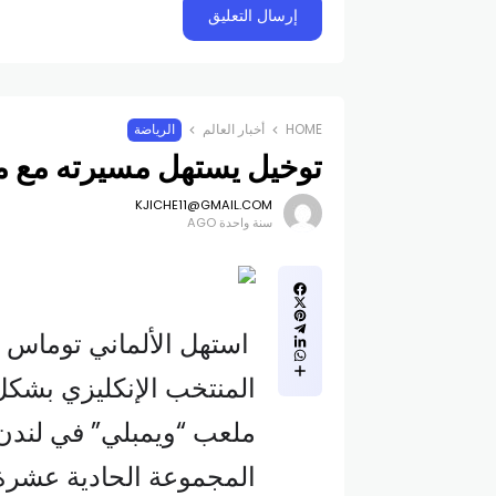
HOME
أخبار العالم
الرياضة
توخيل يستهل مسيرته مع منت
KJICHE11@GMAIL.COM
سنة واحدة AGO
استهل الألماني توماس ت
ملعب “ويمبلي” في لندن
المجموعة الحادية عشرة 