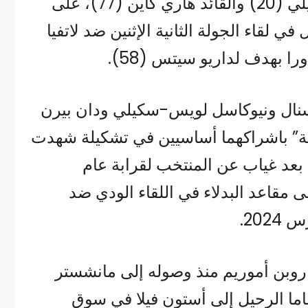
الجديد مايلز لويس-سكيلي (20) والقائد هاري كاين (77)، على
ي لقاء الجولة الثانية الإثنين ضد لاتفيا
را بهدف لداريو سيتس (58).
نال ونيوكاسل لويس-سكيلي ودان بيرن
لاثة” باشراكهما أساسيين في تشكيلة شهدت
عد غياب عن المنتخب لقرابة عام
 مقاعد البدلاء في اللقاء الودي ضد
 روبن أموريم منذ وصوله إلى مانشستر
ايتد، فقرر ابن الـ27 عاما الرحيل إلى أستون فيلا في سوق