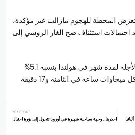
تعرض المحطة للهجوم مازالت غير مؤكدة،
د احتمالات استئناف ضخ الغاز الروسي إلى
وارتفعت أسعار العقود الأجلة لمدة شهر في هولندا بنسبة 5.1%
لتصل إلى 40.03 يورو لكل ميجاوات ساعة في الثامنة و17 دقيقة
NEXT POST
بانيا
احذرها.. وجهة سياحية شهيرة في أوروبا تتحول إلى بؤرة احتيال