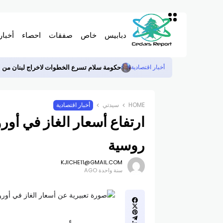
دبابيس
خاص
صفقات
احصاء
أخبار
حكومة سلام تسرع الخطوات لاخراج لبنان من اللا
أخبار اقتصادية
HOME
سيدتي
أخبار اقتصادية
ارتفاع أسعار الغاز في أور
روسية
KJICHE11@GMAIL.COM
سنة واحدة AGO