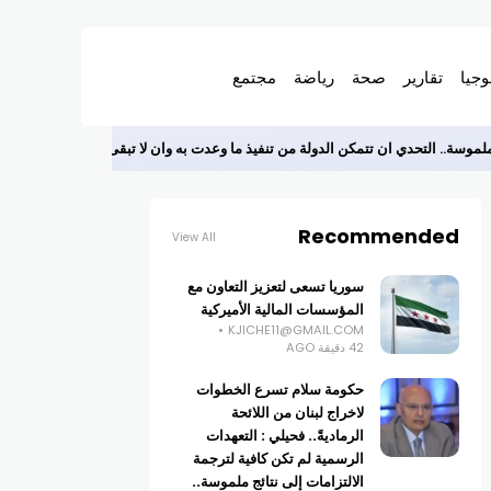
وجيا
تقارير
صحة
رياضة
مجتمع
 ملموسة.. التحدي ان تتمكن الدولة من تنفيذ ما وعدت به وان لا تبقى حبرا على ورق
Recommended
View All
سوريا تسعى لتعزيز التعاون مع
المؤسسات المالية الأميركية
KJICHE11@GMAIL.COM
42 دقيقة AGO
حكومة سلام تسرع الخطوات
لاخراج لبنان من اللائحة
الرماديةً.. فحيلي : التعهدات
الرسمية لم تكن كافية لترجمة
الالتزامات إلى نتائج ملموسة..