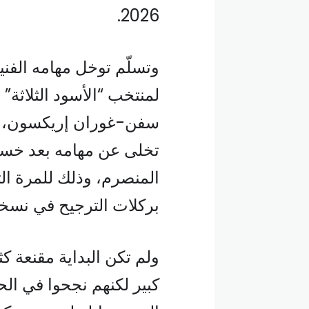
2026.
وتسلّم توخل مهامه الفني
لمنتخب “الأسود الثلاثة” 
سفن-غوران إريكسون، بع
المنصرم، وذلك للمرة الثان
بركلات الترجيح في نسخة ص
ولم تكن البداية مقنعة كثي
كبير لكنهم نجحوا في ال