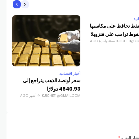
دية
أخبا
نفط تحافظ على مكاسبها
بمت
ط ترامب على فنزويلا
الا
KJICHE11@G
سنة واحدة AGO
COM
أخبار اقتصادية
سعر أونصة الذهب يتراجع إلى
4640.93 دولارًا
KJICHE11@GMAIL.COM
4 أشهر AGO
ار إليها بـ
*