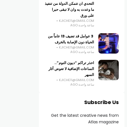
التحدي ان تتمكن الدولة من تنفيذ
ما وعدت به وان لا تبقى حبرا
على ورق
KJICHE11@GMAIL.COM
ساعة واحدة AGO
3 عوامل قد تضيف 13 عاماً من
الحياة دون الإصابة بالخرف
KJICHE11@GMAIL.COM
ساعة واحدة AGO
احذر تراكم “ديون النوم”..
الساعات الإضافية لا تعوض آثار
السهر
KJICHE11@GMAIL.COM
ساعة واحدة AGO
Subscribe Us
Get the latest creative news from
Atlas magazine