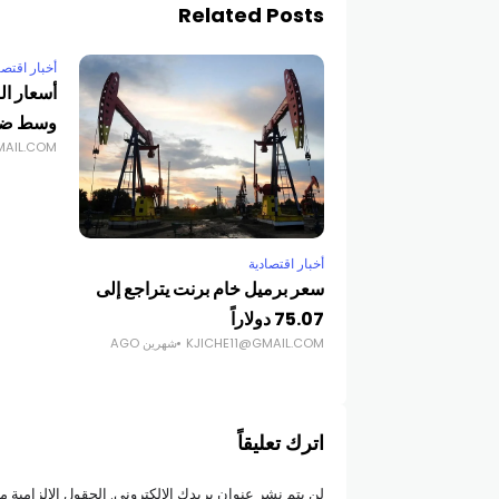
Related Posts
أخبار اقتصا
أسعار ال
وسط ضغو
MAIL.COM
أخبار اقتصادية
سعر برميل خام برنت يتراجع إلى
75.07 دولاراً
KJICHE11@GMAIL.COM
شهرين AGO
اترك تعليقاً
لن يتم نشر عنوان بريدك الإلكتروني.
الحقول الإلزامية مش