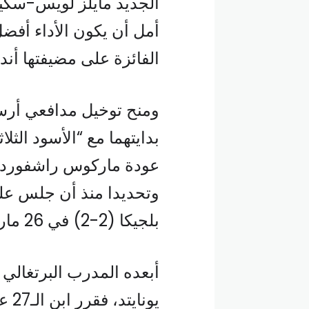
أمل أن يكون الأداء أفضل ف
الفائزة على مضيفتها أندو
ومنح توخيل مدافعي أرس
بدايتهما مع “الأسود الث
عودة ماركوس راشفورد ب
وتحديدا منذ أن جلس على
بلجيكا (2-2) في 26 مارس 2024.
أبعده المدرب البرتغالي
يون