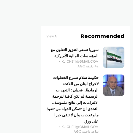
Recommended
View All
سوريا تسعى لتعزيز التعاون مع
المؤسسات المالية الأميركية
KJICHE11@GMAIL.COM
42 دقيقة AGO
حكومة سلام تسرع الخطوات
لاخراج لبنان من اللائحة
الرماديةً.. فحيلي : التعهدات
الرسمية لم تكن كافية لترجمة
الالتزامات إلى نتائج ملموسة..
التحدي ان تتمكن الدولة من تنفيذ
ما وعدت به وان لا تبقى حبرا
على ورق
KJICHE11@GMAIL.COM
ساعة واحدة AGO