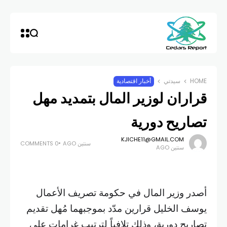
HOME
سيدتي
أخبار اقتصادية
قراران لوزير المال بتمديد مهل
تصاريح دورية
KJICHE11@GMAIL.COM
سنتين AGO
0 COMMENTS
سنتين AGO
أصدر وزير المال في حكومة تصريف الأعمال
يوسف الخليل قرارين مدّد بموجبهما مُهل تقديم
تصاريح دورية، وذلك تلافياً لترتيب غرامات على