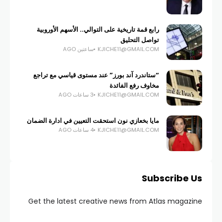
رابع قمة تاريخية على التوالي.. الأسهم الأوروبية
تواصل التحليق
KJICHE11@GMAIL.COM
ساعتين AGO
“ستاندرد آند بورز” عند مستوى قياسي مع تراجع
مخاوف رفع الفائدة
KJICHE11@GMAIL.COM
3 ساعات AGO
مايا بخعازي نون استحقت التعيين في ادارة الضمان
KJICHE11@GMAIL.COM
4 ساعات AGO
Subscribe Us
Get the latest creative news from Atlas magazine