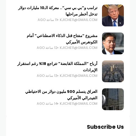
ترامب و”بي بي سي”.. معركة الـ10 مليارات دولار
تدخل أخطر مراحلها
KJICHE11@GMAIL.COM
11 ساعة AGO
مشروع “مفتاح قتل الذكاء الاصطناعي” أمام
الكونغرس الأميركي
KJICHE11@GMAIL.COM
12 ساعة AGO
أرباح “المملكة القابضة” تتراجع 18% رغم استقرار
الإيرادات
KJICHE11@GMAIL.COM
13 ساعة AGO
العراق يتسلم 500 مليون دولار من الاحتياطي
الفيدرالي الأميركي
KJICHE11@GMAIL.COM
14 ساعة AGO
Subscribe Us