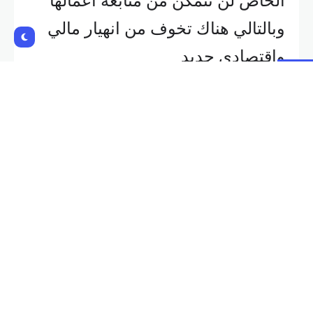
الخاص لن تتمكن من متابعة اعمالها
وبالتالي هناك تخوف من انهيار مالي
واقتصادي جديد
Shares:
NEXT POST
PREVIOUS POST
تراجع الدولار بعد ترشيح ترامب
الصين تضخ 125 مليار دولار في
لسكوت بسنت وزيرا للخزانة
السوق عبر تسهيلات الإقراض
متوسطة الأجل
Related Posts