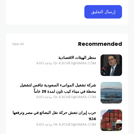
Recommended
View All
منظر الهيئات الاقتصادية
KJICHE11@GMAIL.COM
12 ساعة AGO
شركة تشغيل الموانىء السعودية تنافس لتشغيل
محطة في ميناء كيب تاون لمدة 25 عاماً
KJICHE11@GMAIL.COM
13 ساعة AGO
حرب إيران تنعش حركة نقل البضائع في مصر وترفعها
14%
KJICHE11@GMAIL.COM
14 ساعة AGO