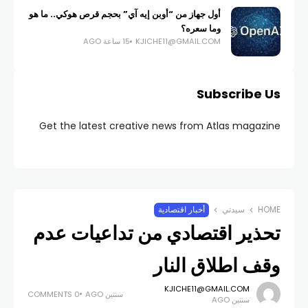
أول جهاز من “أوبن إيه آي” بحجم قرص هوكي.. ما هو
وما سعره؟
KJICHE11@GMAIL.COM
15 ساعة AGO
Subscribe Us
Get the latest creative news from Atlas magazine
HOME
سيدتي
أخبار اقتصادية
تحذير اقتصادي من تداعيات عدم
وقف اطلاق النار
KJICHE11@GMAIL.COM
سنتين AGO
0 COMMENTS
سنتين AGO