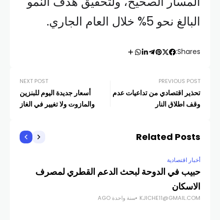
المسار الصحيح، ولتحقيق هدف النمو
البالغ نحو 5% خلال العام الجاري.
Shares:
NEXT POST
PREVIOUS POST
تحذير اقتصادي من تداعيات عدم
أسعار جديدة اليوم للبنزين
وقف اطلاق النار
والمازوت ولا تغيير في الغاز
Related Posts
أخبار اقتصادية
أخبار
حبيب في الدوحة لبحث الدعم القطري لمصرف
ارت
COM
الاسكان
KJICHE11@GMAIL.COM
سنة واحدة AGO