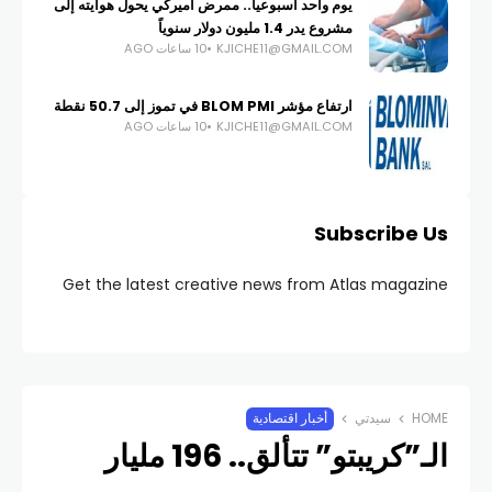
يوم واحد أسبوعياً.. ممرض أميركي يحول هوايته إلى
مشروع يدر 1.4 مليون دولار سنوياً
KJICHE11@GMAIL.COM
10 ساعات AGO
ارتفاع مؤشر BLOM PMI في تموز إلى 50.7 نقطة
KJICHE11@GMAIL.COM
10 ساعات AGO
Subscribe Us
Get the latest creative news from Atlas magazine
HOME
سيدتي
أخبار اقتصادية
الـ”كريبتو” تتألق.. 196 مليار