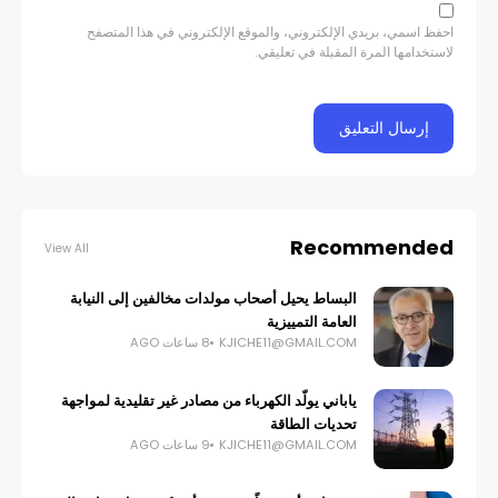
احفظ اسمي، بريدي الإلكتروني، والموقع الإلكتروني في هذا المتصفح
لاستخدامها المرة المقبلة في تعليقي.
Recommended
View All
البساط يحيل أصحاب مولدات مخالفين إلى النيابة
العامة التمييزية
KJICHE11@GMAIL.COM
8 ساعات AGO
ياباني يولّد الكهرباء من مصادر غير تقليدية لمواجهة
تحديات الطاقة
KJICHE11@GMAIL.COM
9 ساعات AGO