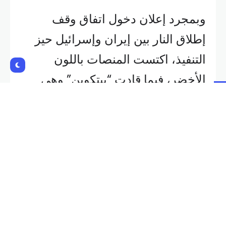
وبمجرد إعلان دخول اتفاق وقف
إطلاق النار بين إيران وإسرائيل حيز
التنفيذ، اكتست المنصات باللون
الأخضر، فيما قادت “بيتكوين” وهي
العملة الأقوى والأشهر في سوق
العملات المشفرة، موجة الصعود بعد
استقرارها في التعاملات الأخيرة أعلى
مستوى 106 ألف دولار، مقابل 98
ألف دولار في تعاملات مساء الأحد
الماضي.