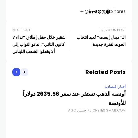
Shares:
NEXT POST
PREVIOUS POST
الـ”ميدل إيست” تُعيد انتخاب
شقير خلال حفل إطلاق “نداء 7
الحوت لفترة جديدة
كانون الثاني”: ندعو النواب إلى
ألا يخذلوا الشعب اللبناني
Related Posts
أخبار اقتصادية
أونصة الذهب تستقر عند سعر 2635.56 دولاراً
للأونصة
KJICHE11@GMAIL.COM
سنتين AGO