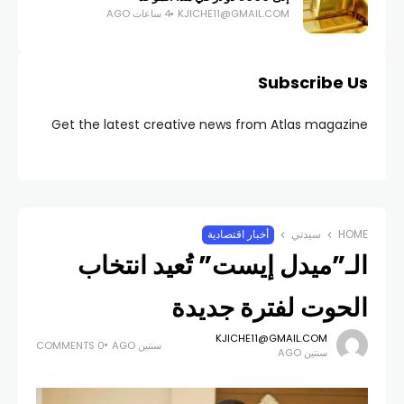
KJICHE11@GMAIL.COM
4 ساعات AGO
Subscribe Us
Get the latest creative news from Atlas magazine
HOME
سيدتي
أخبار اقتصادية
الـ”ميدل إيست” تُعيد انتخاب
الحوت لفترة جديدة
KJICHE11@GMAIL.COM
سنتين AGO
0 COMMENTS
سنتين AGO