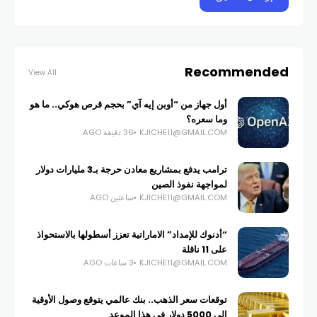
Recommended
View All
أول جهاز من “أوبن إيه آي” بحجم قرص هوكي.. ما هو
وما سعره؟
KJICHE11@GMAIL.COM
36 دقيقة AGO
ترامب يدفع بمشاريع معادن حرجة بـ3 مليارات دولار
لمواجهة نفوذ الصين
KJICHE11@GMAIL.COM
ساعتين AGO
“أدنوك للإمداد” الاماراتية تعزز أسطولها بالاستحواذ
على 11 ناقلة
KJICHE11@GMAIL.COM
3 ساعات AGO
توقعات سعر الذهب.. بنك عالمي يتوقع وصول الأوقية
إلى 5000 دولار في هذا الموعد