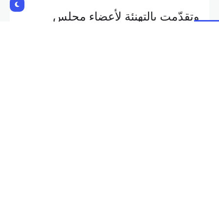
وتقدّمت بالتهنئة لأعضاء مجلس
الإدارة المنتخبين: مروان صالحة، فؤاد
فواز، سامي متى، وريتشارد مجاعص.
Shares:
NEXT POST
PREVIOUS POST
الذكاء الاصطناعي لتدريب
حبيب يعرض مع درويش إمكانية
الروبوتات والسيارات ذاتية
إعادة فتح شارع المصارف
القيادة بتكلفة أقل
Related Posts