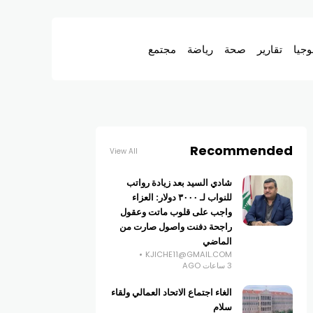
وجيا
تقارير
صحة
رياضة
مجتمع
Recommended
View All
شادي السيد بعد زيادة رواتب
للنواب لـ ٣٠٠٠ دولار: العزاء
واجب على قلوب ماتت وعقول
راجحة دفنت واصول صارت من
الماضي
KJICHE11@GMAIL.COM
3 ساعات AGO
الغاء اجتماع الاتحاد العمالي ولقاء
سلام