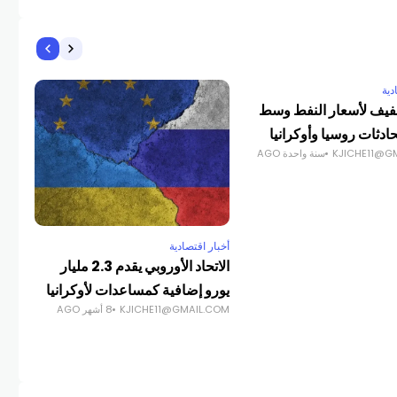
دية
أخبا
فيف لأسعار النفط وسط
قلق
دثات روسيا وأوكرانيا
الم
KJICHE11@G
سنة واحدة AGO
COM
أخبار اقتصادية
الاتحاد الأوروبي يقدم 2.3 مليار
يورو إضافية كمساعدات لأوكرانيا
KJICHE11@GMAIL.COM
8 أشهر AGO