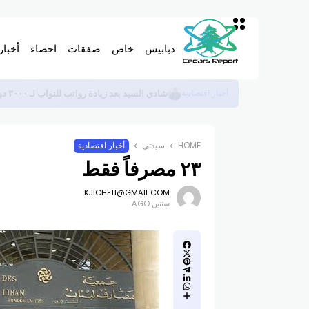
دبابيس
خاص
صفقات
احصاء
أخبار
الغاء اجتماع الاتحاد العمالي ولقاء سلام
أخبار اقتصادية
HOME
سيدتي
أخبار اقتصادية
٢٣ مصرفاً فقط
KJICHE11@GMAIL.COM
سنتين AGO