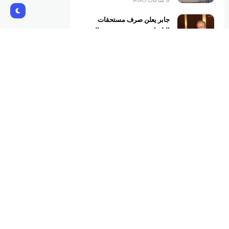
9 ساعات AGO
جابر يعلن صرف مستحقات
البلديات ويفتتح محتسبية مالية
في الضنية
KJICHE11@GMAIL.COM
10 ساعات AGO
بشارة الأسمر: على مجلس
الوزراء سحب بند فرض الرسوم
من جدول أعماله غدا وإلا التصعيد
KJICHE11@GMAIL.COM
10 ساعات AGO
Subscribe Us
Get the latest creative news from
Atlas magazine