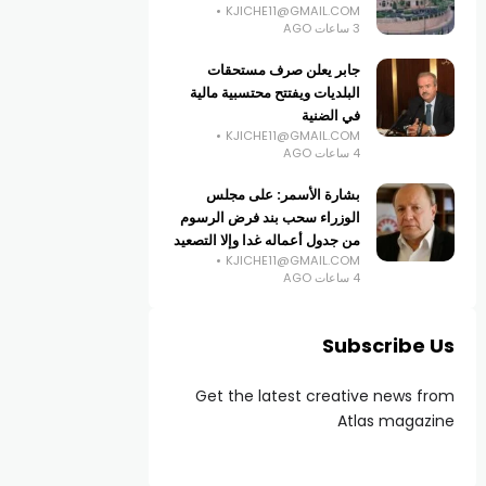
KJICHE11@GMAIL.COM
3 ساعات AGO
جابر يعلن صرف مستحقات
البلديات ويفتتح محتسبية مالية
في الضنية
KJICHE11@GMAIL.COM
4 ساعات AGO
بشارة الأسمر: على مجلس
الوزراء سحب بند فرض الرسوم
من جدول أعماله غدا وإلا التصعيد
KJICHE11@GMAIL.COM
4 ساعات AGO
Subscribe Us
Get the latest creative news from
Atlas magazine