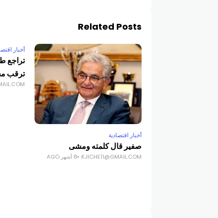
Related Posts
أخبار اقتصا
تراجع ط
ترقب محا
MAIL.COM
أخبار اقتصادية
صفير قال كلمته ومشى
KJICHE11@GMAIL.COM
8 أشهر AGO