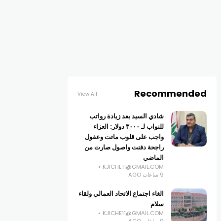
Recommended
View All
شادي السيد بعد زيادة رواتب
للنواب لـ ٣٠٠٠ دولار: العزاء
واجب على قلوب ماتت وعقول
راجحة دفنت واصول صارت من
الماضي
KJICHE11@GMAIL.COM
9 ساعات AGO
الغاء اجتماع الاتحاد العمالي ولقاء
سلام
KJICHE11@GMAIL.COM