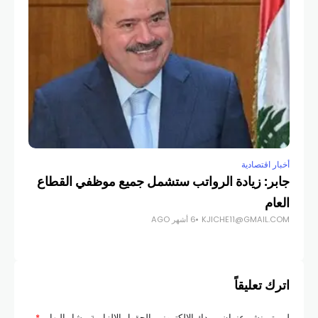
COM
أخبار اقتصادية
جابر: زيادة الرواتب ستشمل جميع موظفي القطاع
العام
KJICHE11@GMAIL.COM
6 أشهر AGO
اترك تعليقاً
لن يتم نشر عنوان بريدك الإلكتروني.
الحقول الإلزامية مشار إليها بـ
*