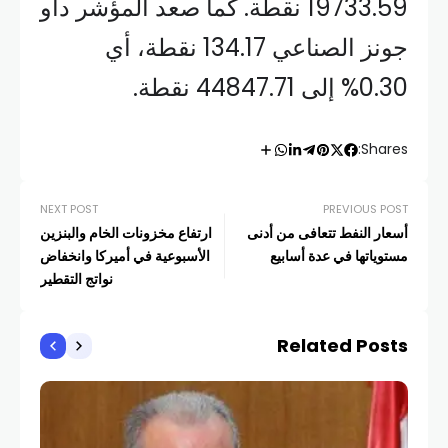
19733.59 نقطة. كما صعد المؤشر داو
جونز الصناعي 134.17 نقطة، أي
0.30% إلى 44847.71 نقطة.
Shares:
NEXT POST
PREVIOUS POST
أسعار النفط تتعافى من أدنى
ارتفاع مخزونات الخام والبنزين
مستوياتها في عدة أسابيع
الأسبوعية في أميركا وانخفاض
نواتج التقطير
Related Posts
أخبار
دولا