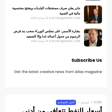
جابر يعلن صرف مستحقات البلديات ويفتتح محتسبية
مالية في الضنية
KJICHE11@GMAIL.COM
11 ساعة AGO
بشارة الأسمر: على مجلس الوزراء سحب بند فرض
الرسوم من جدول أعماله غدا وإلا التصعيد
KJICHE11@GMAIL.COM
11 ساعة AGO
Subscribe Us
Get the latest creative news from Atlas magazine
HOME
سيدتي
أخبار اقتصادية
أسعار النفط تتعافى من أدنى