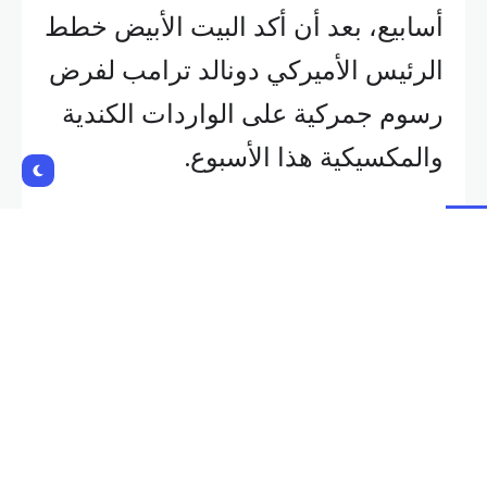
أسابيع، بعد أن أكد البيت الأبيض خطط
الرئيس الأميركي دونالد ترامب لفرض
رسوم جمركية على الواردات الكندية
والمكسيكية هذا الأسبوع.
وتسببت المخاوف من ضعف الطلب
المرتبط بالبيانات الاقتصادية الضعيفة
من الصين وارتفاع درجات الحرارة في
أماكن أخرى في الحد من المكاسب.
وانخفضت العقود الآجلة لخام برنت 2