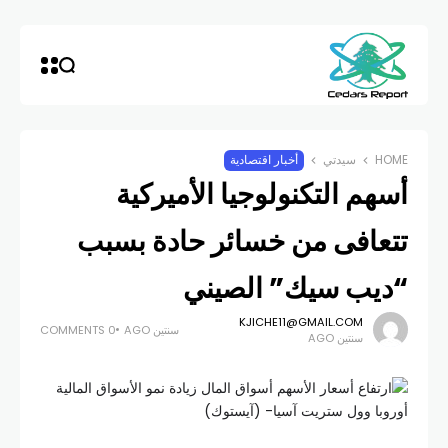
HOME
سيدتي
أخبار اقتصادية
أسهم التكنولوجيا الأميركية
تتعافى من خسائر حادة بسبب
“ديب سيك” الصيني
KJICHE11@GMAIL.COM
سنتين AGO
0 COMMENTS
سنتين AGO