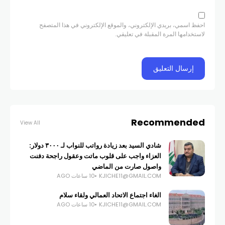
احفظ اسمي، بريدي الإلكتروني، والموقع الإلكتروني في هذا المتصفح
لاستخدامها المرة المقبلة في تعليقي.
Recommended
View All
شادي السيد بعد زيادة رواتب للنواب لـ ٣٠٠٠ دولار:
العزاء واجب على قلوب ماتت وعقول راجحة دفنت
واصول صارت من الماضي
KJICHE11@GMAIL.COM
10 ساعات AGO
الغاء اجتماع الاتحاد العمالي ولقاء سلام
KJICHE11@GMAIL.COM
10 ساعات AGO