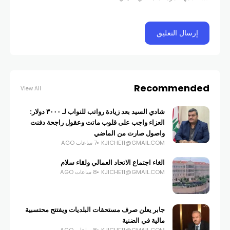
Recommended
View All
شادي السيد بعد زيادة رواتب للنواب لـ ٣٠٠٠ دولار:
العزاء واجب على قلوب ماتت وعقول راجحة دفنت
واصول صارت من الماضي
KJICHE11@GMAIL.COM
7 ساعات AGO
الغاء اجتماع الاتحاد العمالي ولقاء سلام
KJICHE11@GMAIL.COM
8 ساعات AGO
جابر يعلن صرف مستحقات البلديات ويفتتح محتسبية
مالية في الضنية