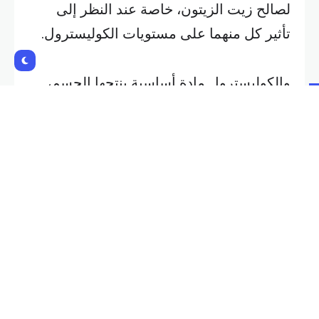
لصالح زيت الزيتون، خاصة عند النظر إلى
تأثير كل منهما على مستويات الكوليسترول.
والكوليسترول مادة أساسية ينتجها الجسم،
لكنها تنقسم إلى نوعين رئيسيين: الجيد (HDL)
والضار (LDL). ويُعد ارتفاع الأخير عامل خطر
للإصابة بأمراض القلب والسكتة الدماغية.
وتشير الدراسات إلى أن زيت الزيتون غني
بالدهون الأحادية غير المشبعة، وهي دهون
تساعد على خفض الكوليسترول الضار ورفع
الكوليسترول الجيد. كما أظهرت النتائج أنه
يساهم في تقليل الالتهاب وخفض ضغط الدم.