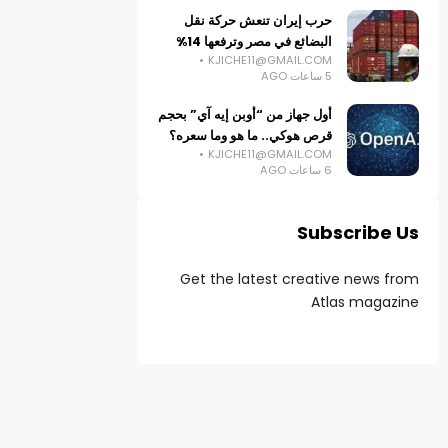
حرب إيران تنعش حركة نقل
البضائع في مصر وترفعها 14%
KJICHE11@GMAIL.COM
5 ساعات AGO
أول جهاز من “أوبن إيه آي” بحجم
قرص هوكي.. ما هو وما سعره؟
KJICHE11@GMAIL.COM
6 ساعات AGO
Subscribe Us
Get the latest creative news from
Atlas magazine