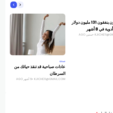
صحة
المصريون ينفقون 131 مليون دولار
لقاح
من 
KJICHE11@G
سنتين AGO
COM
صحة
عادات صباحية قد تنقذ حياتك من
السرطان
KJICHE11@GMAIL.COM
9 أشهر AGO