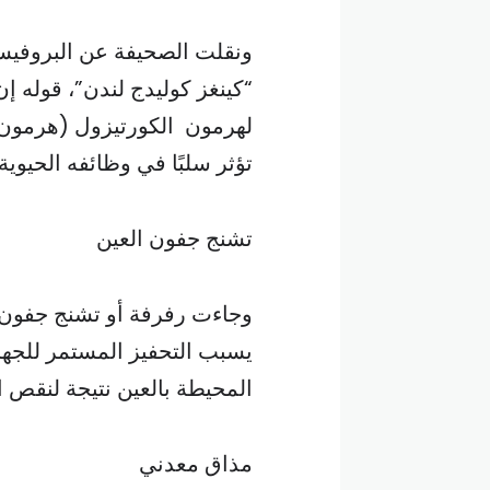
ونقلت الصحيفة عن البروفيسو
“كينغز كوليدج لندن”، قوله 
لهرمون الكورتيزول (هرمون ا
تؤثر سلبًا في وظائفه الحيوي
تشنج جفون العين
وجاءت رفرفة أو تشنج جفون ا
يسبب التحفيز المستمر للجه
المحيطة بالعين نتيجة لنقص ال
مذاق معدني