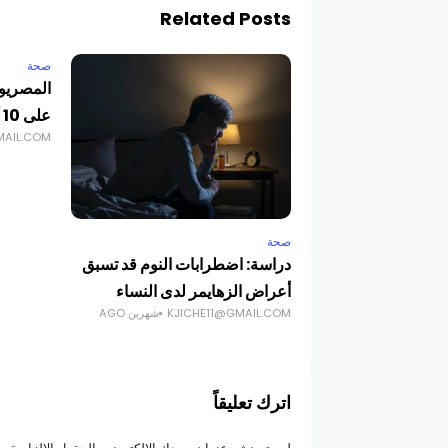
Related Posts
صحة
على 10 أدوية في 8 أشهر
MAIL.COM
صحة
دراسة: اضطرابات النوم قد تسبق
أعراض الزهايمر لدى النساء
KJICHE11@GMAIL.COM
شهرين AGO
اترك تعليقاً