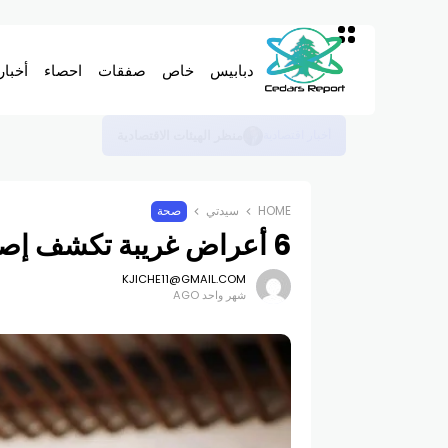
دبابيس
خاص
صفقات
احصاء
أخبار
شركة تشغيل الموانىء السعودية تنافس لتشغيل محط
أخبار اقتصادية
HOME
سيدتي
صحة
6 أعراض غريبة تكشف إصابتك بالإجهاد المزمن دون أن تدري
KJICHE11@GMAIL.COM
شهر واحد AGO