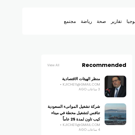
وجيا
تقارير
صحة
رياضة
مجتمع
Recommended
View All
منظر الهيئات الاقتصادية
KJICHE11@GMAIL.COM
3 ساعات AGO
شركة تشغيل الموانىء السعودية
تنافس لتشغيل محطة في ميناء
كيب تاون لمدة 25 عاماً
KJICHE11@GMAIL.COM
4 ساعات AGO