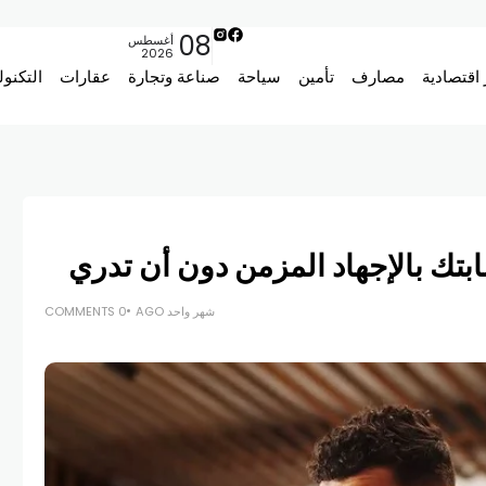
08
أغسطس
2026
 اقتصادية
مصارف
تأمين
سياحة
صناعة وتجارة
عقارات
التكنول
ة في ميناء كيب تاون لمدة 25 عاماً
شهر واحد AGO
0 COMMENTS