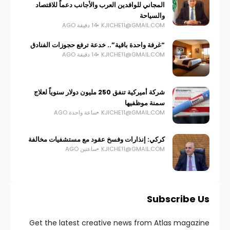
المجاني للوافدين العرب والأجانب دعماً للاقتصاد
والسياحة
KJICHE11@GMAIL.COM
14 دقيقة AGO
“غرفة واحدة باقية”.. خدعة ترفع حجوزات الفنادق
KJICHE11@GMAIL.COM
14 دقيقة AGO
شركة أميركية تنفق 250 مليون دولار سنوياً لعلاج
سمنة موظفيها
KJICHE11@GMAIL.COM
ساعة واحدة AGO
كركي: إنذارات وفسخ عقود مع مستشفيات مخالفة
KJICHE11@GMAIL.COM
ساعتين AGO
Subscribe Us
Get the latest creative news from Atlas magazine