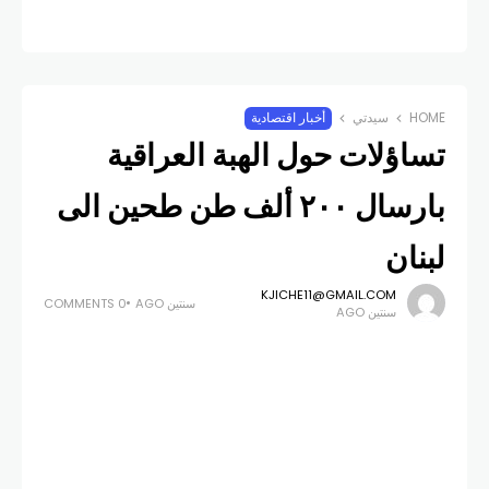
HOME
سيدتي
أخبار اقتصادية
تساؤلات حول الهبة العراقية
بارسال ٢٠٠ ألف طن طحين الى
لبنان
KJICHE11@GMAIL.COM
سنتين AGO
0 COMMENTS
سنتين AGO
شكرت مصادر تعمل في قطاع الرغيف الحكومة
العراقية التي قدمت للبنان هبة الـ ٢٠٠ ألف طن
من الطحين التي تكفي كمياتها لمدة ثماني اشهر