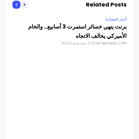
Related Posts
أخبار اقتصادية
برنت ينهي خسائر استمرت 3 أسابيع.. والخام
الأميركي يخالف الاتجاه
KJICHE11@GMAIL.COM
سنة واحدة AGO
أخبار
الا
منت
COM