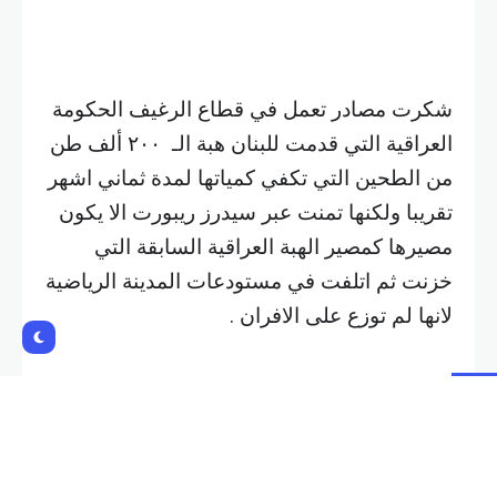
تقريبا ولكنها تمنت عبر سيدرز ريبورت الا يكون
مصيرها كمصير الهبة العراقية السابقة التي
خزنت ثم اتلفت في مستودعات المدينة الرياضية
لانها لم توزع على الافران .
وتضيف هذه المصادر :ما هي الالية التي ستعتمد
في التوزيع طالما انها هبة ومن يستفيد منها
،الغني والفقير ،اللبناني والاجنبي ،وكيف سيتم
توزيعها عبر الافران او بطرق اخرى او عبر
تخزينها مؤقتا طالما ان سعة التخزين لدى
المطاحن او الافران لا تسمح بذلك .
كما تساءلت هذه المصادر ماذا ستفعل المطاحن
التي تطحن القمح هل ستتوقف عن العمل طيلة