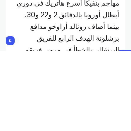
مهاجم بنفيكا أسرع هاتريك في دوري
أبطال أوروبا بالدقائق 2 و22 و30،
بينما أضاف رونالد أراوخو مدافع
برشلونة الهدف الرابع للفريق
البرتغالي بالخطأ في مرمى فريقه
بالدقيقة 68.
وسجل خماسية برشلونة كل من
روبرت ليفاندوفسكي هدفين من
ركلتي جزاء، وإيريك غارسيا هدفا
إضافة إلى هدفين للبرازيلي رافينيا في
الدقائق 13 و64 و78 و86 و96.