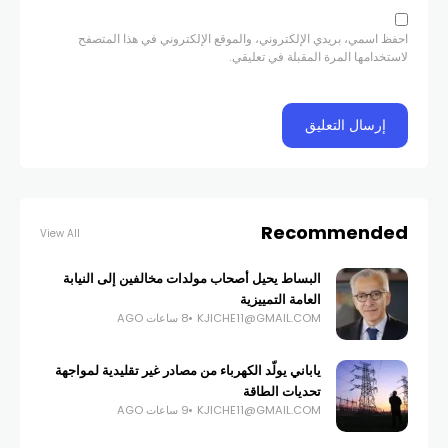
احفظ اسمي، بريدي الإلكتروني، والموقع الإلكتروني في هذا المتصفح
لاستخدامها المرة المقبلة في تعليقي.
Recommended
View All
البساط يحيل أصحاب مولدات مخالفين إلى النيابة
العامة التمييزية
KJICHE11@GMAIL.COM
8 ساعات AGO
ياباني يولّد الكهرباء من مصادر غير تقليدية لمواجهة
تحديات الطاقة
KJICHE11@GMAIL.COM
9 ساعات AGO