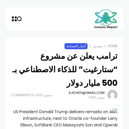
HOME
سيدتي
أخبار اقتصادية
ترامب يعلن عن مشروع
“ستارغيت” للذكاء الاصطناعي بـ
500 مليار دولار
KJICHE11@GMAIL.COM
سنتين AGO
0 COMMENTS
سنتين AGO