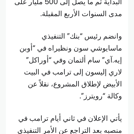
البداية ثم ما يصل إلى 500 مليار على
مدى السنوات الأربع المقبلة.
وانضم رئيس “بنك” التنفيذي
ماسايوشي سون ونظيراه في “أوبن
إيه.آي” سام ألتمان وفي “أوراكل”
لاري إليسون إلى ترامب في البيت
الأبيض لإطلاق المشروع، نقلاً عن
وكالة “رويترز”.
يأتي الإعلان في ثاني أيام ترامب في
منصبه بعد التراجع عن الأمر التنفيذي