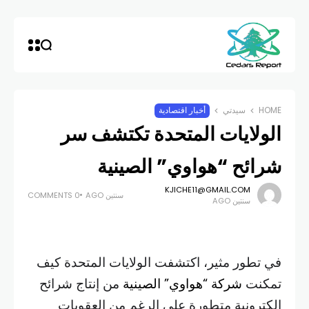
HOME
سيدتي
أخبار اقتصادية
الولايات المتحدة تكتشف سر
شرائح “هواوي” الصينية
KJICHE11@GMAIL.COM
سنتين AGO
0 COMMENTS
سنتين AGO
في تطور مثير، اكتشفت الولايات المتحدة كيف
تمكنت
شركة “هواوي” الصينية
من إنتاج شرائح
إلكترونية متطورة على الرغم من العقوبات