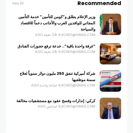
Recommended
View All
وزير الإعلام يطلق و”كومن للتأمين” خدمة التأمين
المجاني للوافدين العرب والأجانب دعماً للاقتصاد
والسياحة
KJICHE11@GMAIL.COM
24 دقيقة AGO
“غرفة واحدة باقية”.. خدعة ترفع حجوزات الفنادق
KJICHE11@GMAIL.COM
24 دقيقة AGO
شركة أميركية تنفق 250 مليون دولار سنوياً لعلاج
سمنة موظفيها
KJICHE11@GMAIL.COM
ساعة واحدة AGO
كركي: إنذارات وفسخ عقود مع مستشفيات مخالفة
KJICHE11@GMAIL.COM
ساعتين AGO