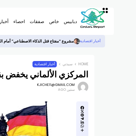
دبابيس
خاص
صفقات
احصاء
أخبار
مشروع “مفتاح قتل الذكاء الاصطناعي” أمام ا
أخبار اقتصادية
HOME
سيدتي
أخبار اقتصادية
المركزي الألماني يخفض بقو
KJICHE11@GMAIL.COM
سنتين AGO