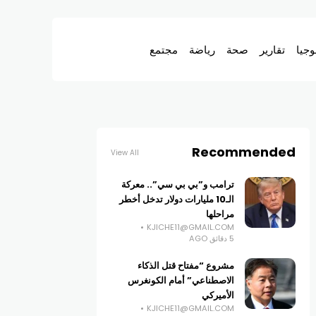
وجيا
تقارير
صحة
رياضة
مجتمع
Recommended
View All
ترامب و”بي بي سي”.. معركة
الـ10 مليارات دولار تدخل أخطر
مراحلها
KJICHE11@GMAIL.COM
5 دقائق AGO
مشروع “مفتاح قتل الذكاء
الاصطناعي” أمام الكونغرس
الأميركي
KJICHE11@GMAIL.COM