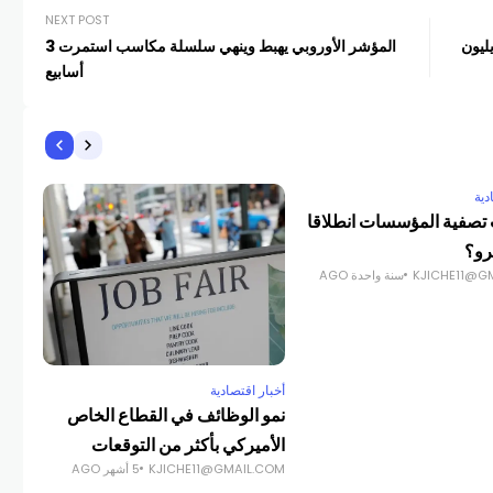
NEXT POST
ليون
المؤشر الأوروبي يهبط وينهي سلسلة مكاسب استمرت 3
أسابيع
دية
أخبا
 تصفية المؤسسات انطلاقا
صند
رو؟
سينمو .5
KJICHE11@G
سنة واحدة AGO
COM
أخبار اقتصادية
نمو الوظائف في القطاع الخاص
الأميركي بأكثر من التوقعات
KJICHE11@GMAIL.COM
5 أشهر AGO