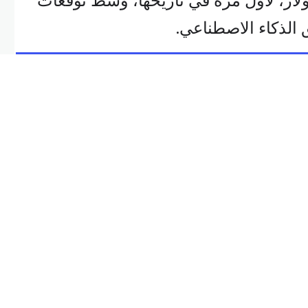
دولار، لأول مرة في تاريخها، وسط توقعات
 الذكاء الاصطناعي.
تورد الرقائق الإلكترونية لأبل وشركات
تكنولوجية كبرى أخرى، بنحو 21 بالمئة إلى 218.28 دولار بعد افتتاح
الأسواق في نيويورك، وهو أكبر ارتفاع لسعر السهم منذ آذار 2020،
تمر عبر الهاتف بعد إعلان الأرباح أن
مبيعات منتجات الذكاء الاصطناعي سترتفع بنسبة 65 بالمئة في
كثير من نمو أشباه الموصلات الإجمالي