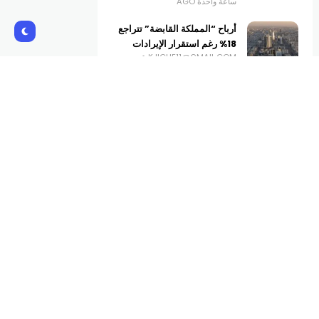
ساعة واحدة AGO
أرباح “المملكة القابضة” تتراجع
18% رغم استقرار الإيرادات
KJICHE11@GMAIL.COM
ساعتين AGO
العراق يتسلم 500 مليون دولار
من الاحتياطي الفيدرالي
الأميركي
KJICHE11@GMAIL.COM
3 ساعات AGO
Subscribe Us
Get the latest creative news from
Atlas magazine