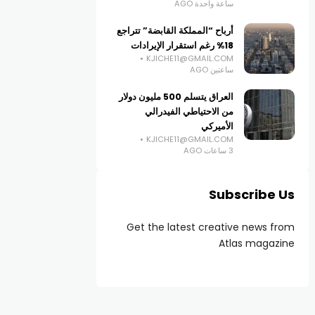
ساعة واحدة AGO
أرباح “المملكة القابضة” تتراجع
18% رغم استقرار الإيرادات
KJICHE11@GMAIL.COM
ساعتين AGO
العراق يتسلم 500 مليون دولار
من الاحتياطي الفيدرالي
الأميركي
KJICHE11@GMAIL.COM
3 ساعات AGO
Subscribe Us
Get the latest creative news from
Atlas magazine