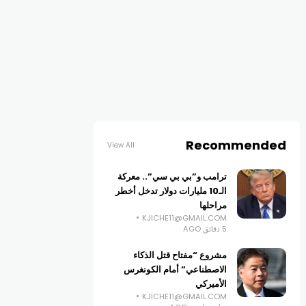
Recommended
View All
ترامب و”بي بي سي”.. معركة
الـ10 مليارات دولار تدخل أخطر
مراحلها
KJICHE11@GMAIL.COM
5 دقائق AGO
مشروع “مفتاح قتل الذكاء
الاصطناعي” أمام الكونغرس
الأميركي
KJICHE11@GMAIL.COM