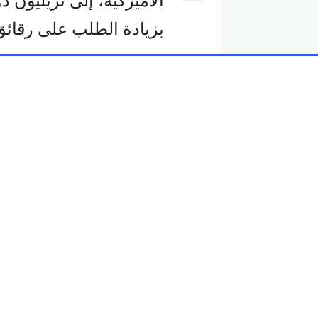
الأميركية، إلى تريليون 
بزيادة الطلب على رقائق
وارتفع سهم الشركة التي 
بحسب بلومبرغ.
وكانت الشركة قالت في مؤ
الربع الأول، وهو أسرع ب
الذي بلغ حوالي 10 بالمئة.