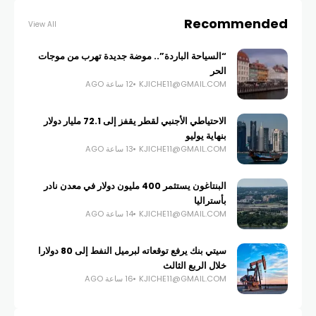
Recommended
View All
“السياحة الباردة”.. موضة جديدة تهرب من موجات
الحر
KJICHE11@GMAIL.COM
12 ساعة AGO
الاحتياطي الأجنبي لقطر يقفز إلى 72.1 مليار دولار
بنهاية يوليو
KJICHE11@GMAIL.COM
13 ساعة AGO
البنتاغون يستثمر 400 مليون دولار في معدن نادر
بأستراليا
KJICHE11@GMAIL.COM
14 ساعة AGO
سيتي بنك يرفع توقعاته لبرميل النفط إلى 80 دولارا
خلال الربع الثالث
KJICHE11@GMAIL.COM
16 ساعة AGO