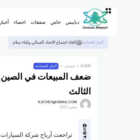
دبابيس
خاص
صفقات
احصاء
أخبار
شادي السيد بعد زيادة رواتب للنواب لـ ٣٠٠٠ دولار: العزاء واجب على قلوب ماتت وعقول راجحة دفنت واصول صارت من الماضي
أخبار اقتصادية
HOME
سيدتي
أخبار اقتصادية
ضعف المبيعات في الصين ي
الثالث
KJICHE11@GMAIL.COM
سنتين AGO
تراجعت أرباح شركة السيارات ا