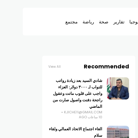
وجيا
تقارير
صحة
رياضة
مجتمع
Recommended
View All
شادي السيد بعد زيادة رواتب
للنواب لـ ٣٠٠٠ دولار: العزاء
واجب على قلوب ماتت وعقول
راجحة دفنت واصول صارت من
الماضي
KJICHE11@GMAIL.COM
10 ساعات AGO
الغاء اجتماع الاتحاد العمالي ولقاء
سلام