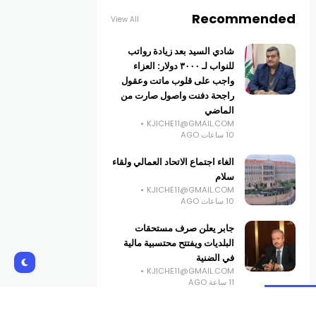
Recommended
View All
شادي السيد بعد زيادة رواتب
للنواب لـ ٣٠٠٠ دولار: العزاء
واجب على قلوب ماتت وعقول
راجحة دفنت واصول صارت من
الماضي
KJICHE11@GMAIL.COM
10 ساعات AGO
الغاء اجتماع الاتحاد العمالي ولقاء
سلام
KJICHE11@GMAIL.COM
10 ساعات AGO
جابر يعلن صرف مستحقات
البلديات ويفتتح محتسبية مالية
في الضنية
KJICHE11@GMAIL.COM
11 ساعة AGO
بشارة الأسمر: على مجلس