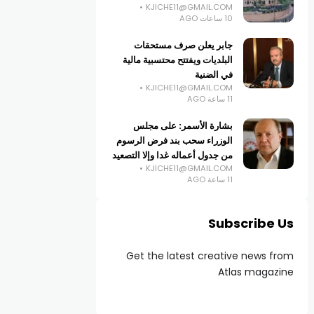
KJICHE11@GMAIL.COM
10 ساعات AGO
جابر يعلن صرف مستحقات
البلديات ويفتتح محتسبية مالية
في الضنية
KJICHE11@GMAIL.COM
11 ساعة AGO
بشارة الأسمر: على مجلس
الوزراء سحب بند فرض الرسوم
من جدول أعماله غدا وإلا التصعيد
KJICHE11@GMAIL.COM
11 ساعة AGO
Subscribe Us
Get the latest creative news from
Atlas magazine
أخبار اقتصادية