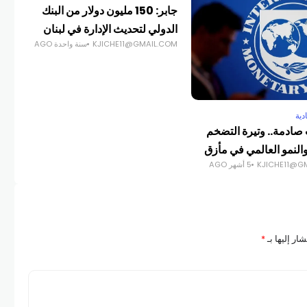
جابر: 150 مليون دولار من البنك
الدولي لتحديث الإدارة في لبنان
KJICHE11@GMAIL.COM
سنة واحدة AGO
دية
أخبا
صادمة.. وتيرة التضخم
است
النمو العالمي في مأزق
سور
KJICHE11@G
5 أشهر AGO
GES
ار إليها بـ
*