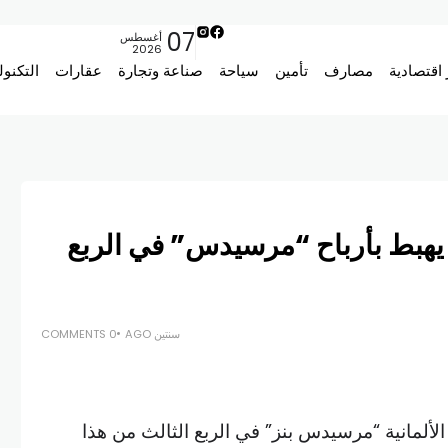
07
أغسطس
2026
 اقتصادية
مصارف
تأمين
سياحة
صناعة وتجارة
عقارات
التكنول
هبط بأرباح “مرسيدس” في الربع
سنتين AGO
0 COMMENTS
لألمانية “مرسيدس بنز” في الربع الثالث من هذا