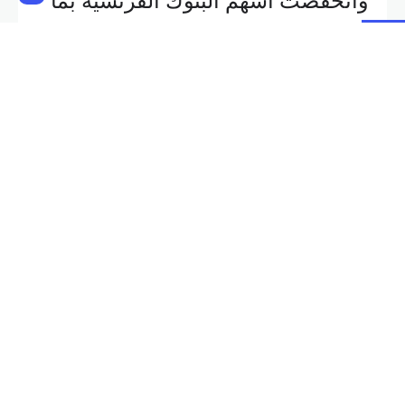
وانخفضت أسهم البنوك الفرنسية بما
في ذلك
سوسيتيه جنرال
وكريدي
أجريكول بنحو 0.3 بالمئة لكل منها.
وهبط المؤشر ستوكس 600 الأوروبي
0.1 بالمئة.
Shares:
NEXT POST
PREVIOUS POST
الليرة السورية ترتفع أمام الدولار
غرفة التجارة في زحلة اطلقت
منصة الكترونية للتوظيف
Related Posts