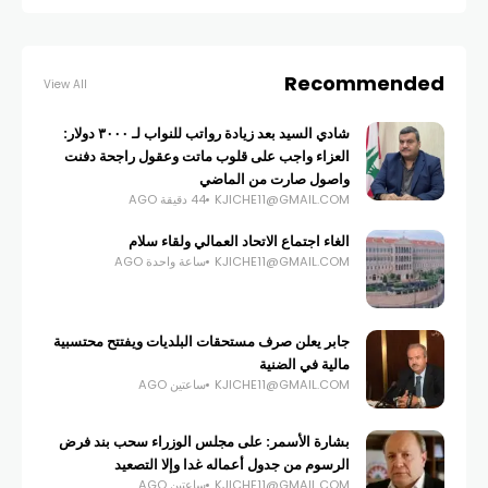
Recommended
View All
شادي السيد بعد زيادة رواتب للنواب لـ ٣٠٠٠ دولار:
العزاء واجب على قلوب ماتت وعقول راجحة دفنت
واصول صارت من الماضي
KJICHE11@GMAIL.COM
44 دقيقة AGO
الغاء اجتماع الاتحاد العمالي ولقاء سلام
KJICHE11@GMAIL.COM
ساعة واحدة AGO
جابر يعلن صرف مستحقات البلديات ويفتتح محتسبية
مالية في الضنية
KJICHE11@GMAIL.COM
ساعتين AGO
بشارة الأسمر: على مجلس الوزراء سحب بند فرض
الرسوم من جدول أعماله غدا وإلا التصعيد
KJICHE11@GMAIL.COM
ساعتين AGO